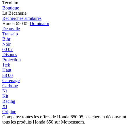
Tecnium
Boutique
La Bécanerie
Recherches similaires
Honda 650
05
Dominator
Deauville
Transalp
Bihr
Noir
00 07
Disques
Protection
1tek
Haut
88 00
Carénage
Carbone
Nt
Kit
Racing
Xl
Origine
Comparez toutes les offres de Honda 650 05 pas cher en découvrant
tous les produits Honda 650 sur Motocustom.