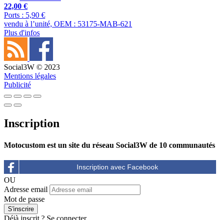
22,00 €
Ports : 5,90 €
vendu à l’unité, OEM : 53175-MAB-621
Plus d'infos
Social3W © 2023
Mentions légales
Publicité
Inscription
Motocustom est un site du réseau Social3W de 10 communautés
OU
Adresse email
Mot de passe
Déjà inscrit ?
Se connecter