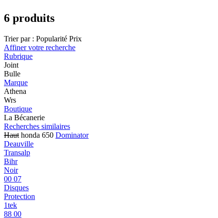
6 produits
Trier par :
Popularité
Prix
Affiner votre recherche
Rubrique
Joint
Bulle
Marque
Athena
Wrs
Boutique
La Bécanerie
Recherches similaires
Haut
honda 650
Dominator
Deauville
Transalp
Bihr
Noir
00 07
Disques
Protection
1tek
88 00