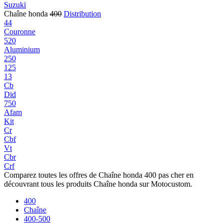
Suzuki
Chaîne honda
400
Distribution
44
Couronne
520
Aluminium
250
125
13
Cb
Did
750
Afam
Kit
Cr
Cbf
Vt
Cbr
Crf
Comparez toutes les offres de Chaîne honda 400 pas cher en
découvrant tous les produits Chaîne honda sur Motocustom.
400
Chaîne
400-500