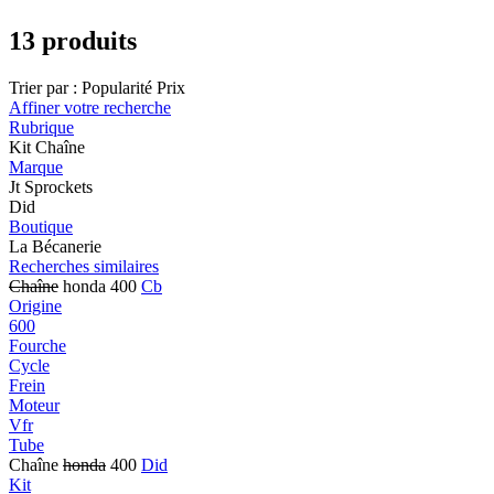
13 produits
Trier par :
Popularité
Prix
Affiner votre recherche
Rubrique
Kit Chaîne
Marque
Jt Sprockets
Did
Boutique
La Bécanerie
Recherches similaires
Chaîne
honda 400
Cb
Origine
600
Fourche
Cycle
Frein
Moteur
Vfr
Tube
Chaîne
honda
400
Did
Kit