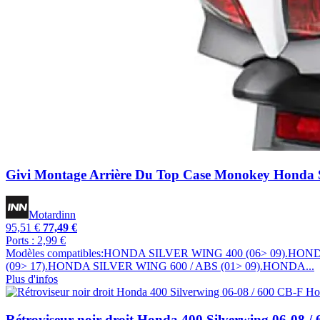
Givi Montage Arrière Du Top Case Monokey Honda S
Motardinn
95,51 €
77,49 €
Ports : 2,99 €
Modèles compatibles:HONDA SILVER WING 400 (06> 09).HON
(09> 17).HONDA SILVER WING 600 / ABS (01> 09).HONDA...
Plus d'infos
Rétroviseur noir droit Honda 400 Silverwing 06-08 /