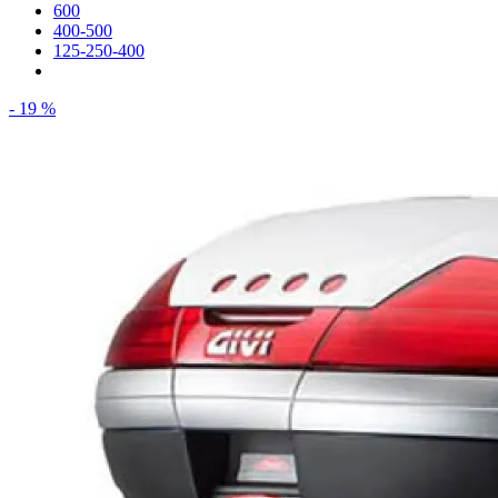
600
400-500
125-250-400
- 19 %