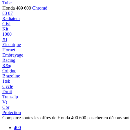
Tube
Honda
400
600
Chromé
83 87
Radiateur
Givi
Kit
1000
Xl
Electrique
Hornet
Embrayage
Racing
R&g
Origine
Brazoline
1tek
Cycle
Droit
Transalp
Vt
Cbr
Protection
Comparez toutes les offres de Honda 400 600 pas cher en découvrant
400