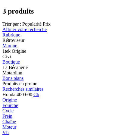
3 produits
Trier par :
Popularité
Prix
Affiner votre recherche
Rubrique
Rétroviseur
Marque
1tek Origine
Givi
Boutique
La Bécanerie
Motardinn
Bons plans
Produits en promo
Recherches similaires
Honda 400
600
Cb
Origine
Fourche
Cycle
Frein
Chaîne
Moteur
Vfr