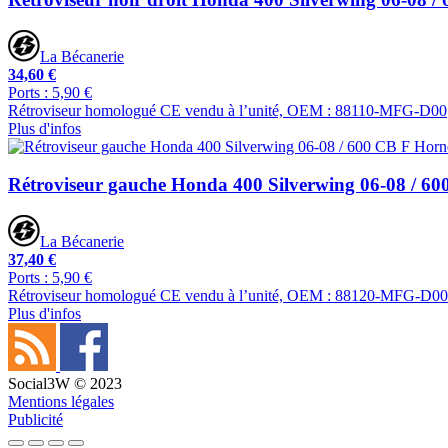
La Bécanerie
34,60 €
Ports : 5,90 €
Rétroviseur homologué CE vendu à l’unité, OEM : 88110-MFG-D00
Plus d'infos
Rétroviseur gauche Honda 400 Silverwing 06-08 / 60
La Bécanerie
37,40 €
Ports : 5,90 €
Rétroviseur homologué CE vendu à l’unité, OEM : 88120-MFG-D00
Plus d'infos
Social3W © 2023
Mentions légales
Publicité