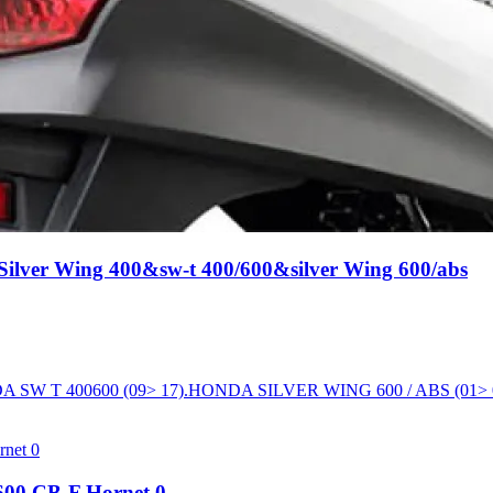
ilver Wing 400&sw-t 400/600&silver Wing 600/abs
DA SW T 400600 (09> 17).HONDA SILVER WING 600 / ABS (01
 600 CB-F Hornet 0