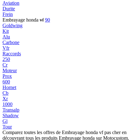
Aviation
Durite
Frein
Embrayage honda
vf
90
Goldwing
Kit
Alu
Carbone
Vfr
Raccords
250
Cr
Moteur
Prox
600
Hornet
Cb
Xr
1000
Transalp
Shadow
Gl
Tour
Comparez toutes les offres de Embrayage honda vf pas cher en
découvrant tous les produits Embrayage honda sur Motocustom.