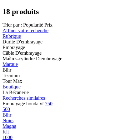
18 produits
Trier par :
Popularité
Prix
Affiner votre recherche
Rubrique
Durite D'embrayage
Embrayage
Câble D'embrayage
Maîtres-cylindre D'embrayage
Marque
Bihr
Tecnium
Tour Max
Boutique
La Bécanerie
Recherches similaires
Embrayage
honda vf
750
500
Bihr
Noirs
Magna
Kit
1000