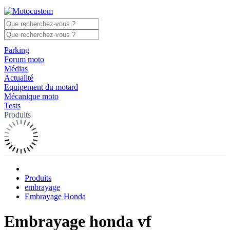
Parking
Forum moto
Médias
Actualité
Equipement du motard
Mécanique moto
Tests
Produits
Produits
embrayage
Embrayage Honda
Embrayage honda vf