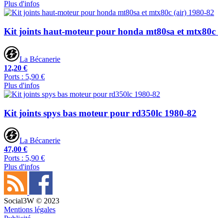
Plus d'infos
Kit joints haut-moteur pour honda mt80sa et mtx80c 
La Bécanerie
12,20 €
Ports : 5,90 €
Plus d'infos
Kit joints spys bas moteur pour rd350lc 1980-82
La Bécanerie
47,00 €
Ports : 5,90 €
Plus d'infos
Social3W © 2023
Mentions légales