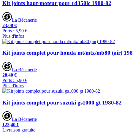
Kit joints haut-moteur pour rd350lc 1980-82
La Bécanerie
23,00 €
Ports : 5,90 €
Plus d'infos
Kit joints complet pour honda mt/mtx/mb80 (air) 19
La Bécanerie
28,40 €
Ports : 5,90 €
Plus d'infos
Kit joints complet pour suzuki gs1000 gt 1980-82
La Bécanerie
122,40 €
Livraison gratuite