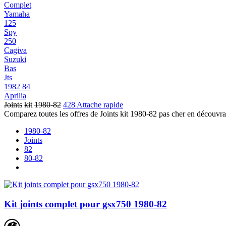
Complet
Yamaha
125
Spy
250
Cagiva
Suzuki
Bas
Jts
1982 84
Aprilia
Joints
kit
1980
-
82
428 Attache rapide
Comparez toutes les offres de Joints kit 1980-82 pas cher en découvran
1980-82
Joints
82
80-82
Kit joints complet pour gsx750 1980-82