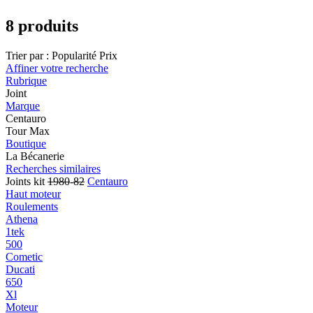
8 produits
Trier par :
Popularité
Prix
Affiner votre recherche
Rubrique
Joint
Marque
Centauro
Tour Max
Boutique
La Bécanerie
Recherches similaires
Joints kit
1980
-
82
Centauro
Haut moteur
Roulements
Athena
1tek
500
Cometic
Ducati
650
Xl
Moteur