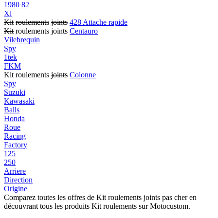
1980 82
Xl
Kit
roulements
joints
428 Attache rapide
Kit
roulements joints
Centauro
Vilebrequin
Spy
1tek
FKM
Kit roulements
joints
Colonne
Spy
Suzuki
Kawasaki
Balls
Honda
Roue
Racing
Factory
125
250
Arriere
Direction
Origine
Comparez toutes les offres de Kit roulements joints pas cher en
découvrant tous les produits Kit roulements sur Motocustom.