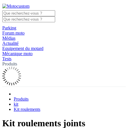
Parking
Forum moto
Médias
Actualité
Equipement du motard
Mécanique moto
Tests
Produits
Produits
kit
Kit roulements
Kit roulements joints