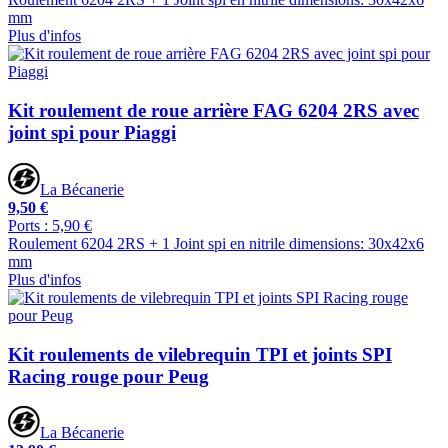
mm
Plus d'infos
Kit roulement de roue arrière FAG 6204 2RS avec
joint spi pour Piaggi
La Bécanerie
9,50 €
Ports : 5,90 €
Roulement 6204 2RS + 1 Joint spi en nitrile dimensions: 30x42x6
mm
Plus d'infos
Kit roulements de vilebrequin TPI et joints SPI
Racing rouge pour Peug
La Bécanerie