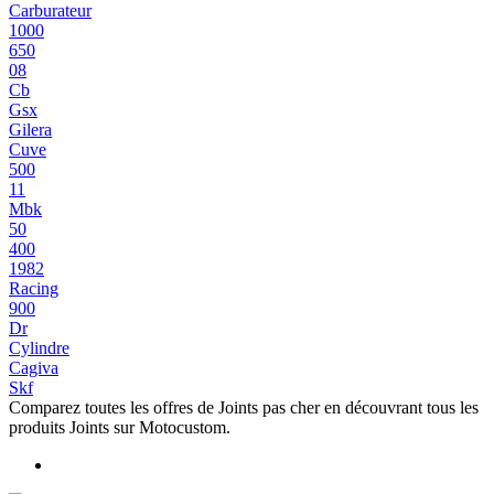
Carburateur
1000
650
08
Cb
Gsx
Gilera
Cuve
500
11
Mbk
50
400
1982
Racing
900
Dr
Cylindre
Cagiva
Skf
Comparez toutes les offres de Joints pas cher en découvrant tous les
produits Joints sur Motocustom.