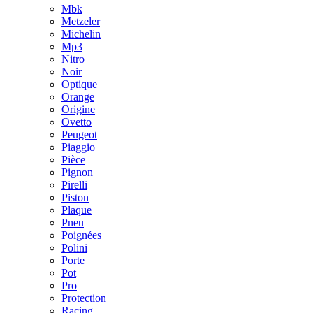
Mbk
Metzeler
Michelin
Mp3
Nitro
Noir
Optique
Orange
Origine
Ovetto
Peugeot
Piaggio
Pièce
Pignon
Pirelli
Piston
Plaque
Pneu
Poignées
Polini
Porte
Pot
Pro
Protection
Racing