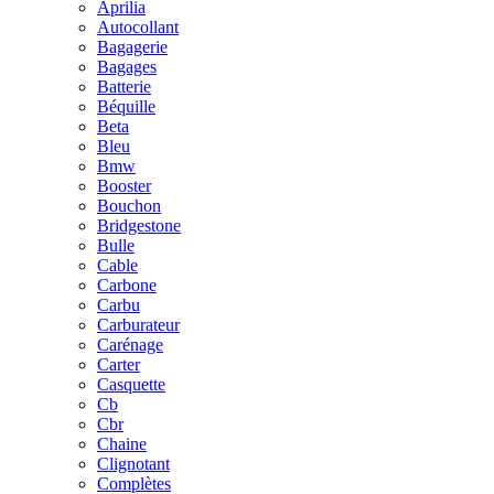
Aprilia
Autocollant
Bagagerie
Bagages
Batterie
Béquille
Beta
Bleu
Bmw
Booster
Bouchon
Bridgestone
Bulle
Cable
Carbone
Carbu
Carburateur
Carénage
Carter
Casquette
Cb
Cbr
Chaine
Clignotant
Complètes