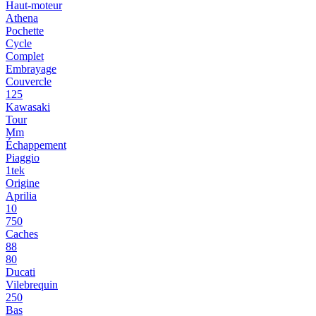
Haut-moteur
Athena
Pochette
Cycle
Complet
Embrayage
Couvercle
125
Kawasaki
Tour
Mm
Échappement
Piaggio
1tek
Origine
Aprilia
10
750
Caches
88
80
Ducati
Vilebrequin
250
Bas