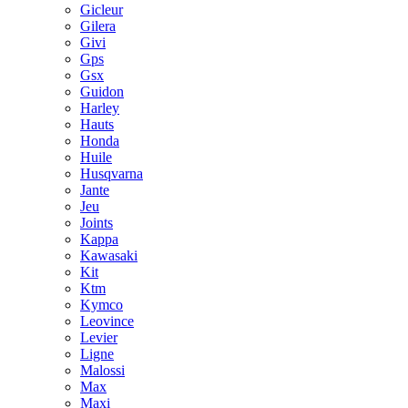
Gicleur
Gilera
Givi
Gps
Gsx
Guidon
Harley
Hauts
Honda
Huile
Husqvarna
Jante
Jeu
Joints
Kappa
Kawasaki
Kit
Ktm
Kymco
Leovince
Levier
Ligne
Malossi
Max
Maxi