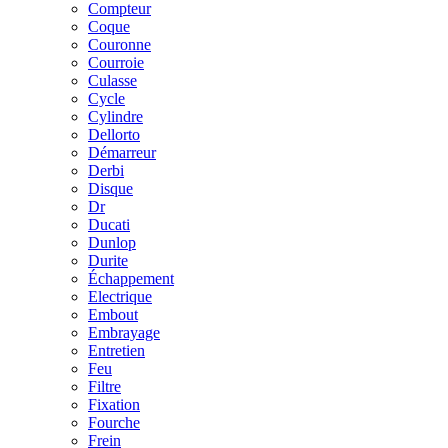
Compteur
Coque
Couronne
Courroie
Culasse
Cycle
Cylindre
Dellorto
Démarreur
Derbi
Disque
Dr
Ducati
Dunlop
Durite
Échappement
Electrique
Embout
Embrayage
Entretien
Feu
Filtre
Fixation
Fourche
Frein