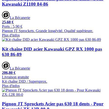
Kawasaki Z1100 84-86
La Bécanerie
25,60 €
Ports : 5,90 €
Pignon JT Sprockets. Grande longévité. Qualité supérieure.
Plus d'infos
Kit chaîne DID acier Kawasaki GPZ RX 1000 pas
630 86-89
La Bécanerie
206,80 €
Livraison gratuite
Kit chaîne DID / Supersprox.
Plus d'infos
Pignon JT Sprockets Acier pas 630 18 dents - Pour