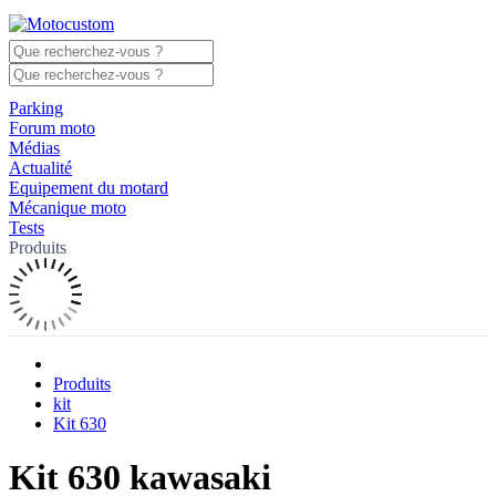
Parking
Forum moto
Médias
Actualité
Equipement du motard
Mécanique moto
Tests
Produits
Produits
kit
Kit 630
Kit 630 kawasaki