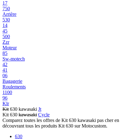
17
750
Arrière
530
14
45
500
Zzr
Moteur
85
Sw-motech
42
41
06
Bagagerie
Roulements
1100
96
Klr
Kit
630 kawasaki
Jt
Kit 630
kawasaki
Cycle
Comparez toutes les offres de Kit 630 kawasaki pas cher en
découvrant tous les produits Kit 630 sur Motocustom.
630