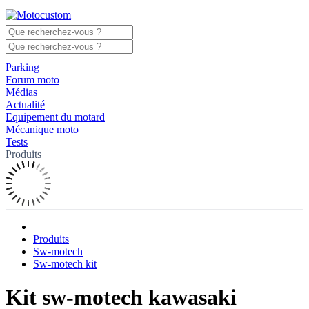
Parking
Forum moto
Médias
Actualité
Equipement du motard
Mécanique moto
Tests
Produits
Produits
Sw-motech
Sw-motech kit
Kit sw-motech kawasaki