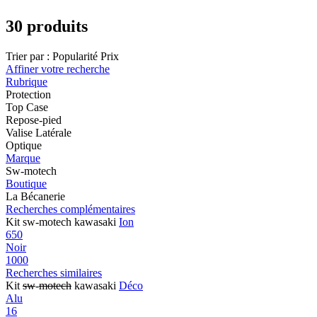
30 produits
Trier par :
Popularité
Prix
Affiner votre recherche
Rubrique
Protection
Top Case
Repose-pied
Valise Latérale
Optique
Marque
Sw-motech
Boutique
La Bécanerie
Recherches complémentaires
Kit sw-motech kawasaki
Ion
650
Noir
1000
Recherches similaires
Kit
sw
-
motech
kawasaki
Déco
Alu
16