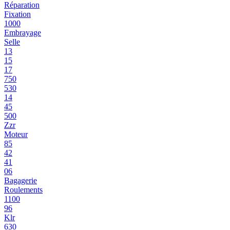
Réparation
Fixation
1000
Embrayage
Selle
13
15
17
750
530
14
45
500
Zzr
Moteur
85
42
41
06
Bagagerie
Roulements
1100
96
Klr
630