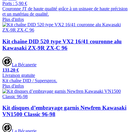
Ports : 5,90 €
Couronne JT de haute qualité grâce à un usinage de haute précision
et un matériau de qualité.
Plus d'infos
Kit chaîne DID 520 type VX2 16/41 couronne alu
Kawasaki ZX-9R ZX-C 96
La Bécanerie
131,20 €
Livraison gratuite
Kit chaîne DID / Supersprox.
Plus d'infos
Kit disques d’embrayage garnis Newfren Kawasaki
VN1500 Classic 96-98
La Bécanerie