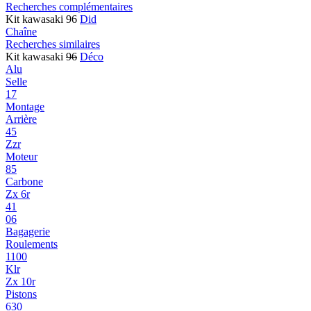
Recherches complémentaires
Kit kawasaki 96
Did
Chaîne
Recherches similaires
Kit kawasaki
96
Déco
Alu
Selle
17
Montage
Arrière
45
Zzr
Moteur
85
Carbone
Zx 6r
41
06
Bagagerie
Roulements
1100
Klr
Zx 10r
Pistons
630