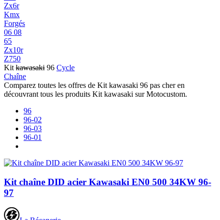
Zx6r
Kmx
Forgés
06 08
65
Zx10r
Z750
Kit
kawasaki
96
Cycle
Chaîne
Comparez toutes les offres de Kit kawasaki 96 pas cher en
découvrant tous les produits Kit kawasaki sur Motocustom.
96
96-02
96-03
96-01
Kit chaîne DID acier Kawasaki EN0 500 34KW 96-
97