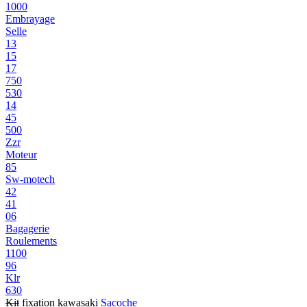
1000
Embrayage
Selle
13
15
17
750
530
14
45
500
Zzr
Moteur
85
Sw-motech
42
41
06
Bagagerie
Roulements
1100
96
Klr
630
Kit
fixation kawasaki
Sacoche