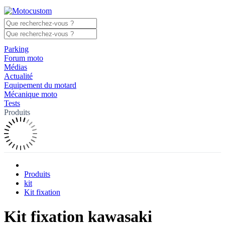
Parking
Forum moto
Médias
Actualité
Equipement du motard
Mécanique moto
Tests
Produits
Produits
kit
Kit fixation
Kit fixation kawasaki