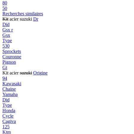
80
50
Recherches similaires
Kit
acier suzuki
Dr
Did
Gsx r
Gsx
Type
530
Sprockets
Couronne
Pignon
Gt
Kit acier
suzuki
Origine
94
Kawasaki
Chaine
Yamaha
Did
Type
Honda
Cycle
Cagiva
125
Ktm