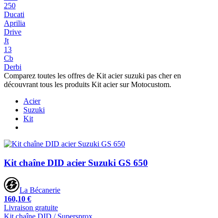
250
Ducati
Aprilia
Drive
Jt
13
Cb
Derbi
Comparez toutes les offres de Kit acier suzuki pas cher en
découvrant tous les produits Kit acier sur Motocustom.
Acier
Suzuki
Kit
Kit chaîne DID acier Suzuki GS 650
La Bécanerie
160,10 €
Livraison gratuite
Kit chaîne DID / Supersprox.