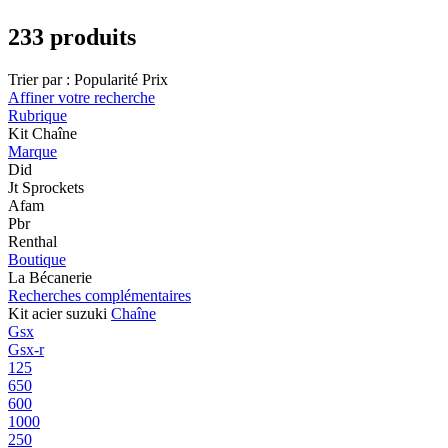
233 produits
Trier par :
Popularité
Prix
Affiner votre recherche
Rubrique
Kit Chaîne
Marque
Did
Jt Sprockets
Afam
Pbr
Renthal
Boutique
La Bécanerie
Recherches complémentaires
Kit acier suzuki
Chaîne
Gsx
Gsx-r
125
650
600
1000
250