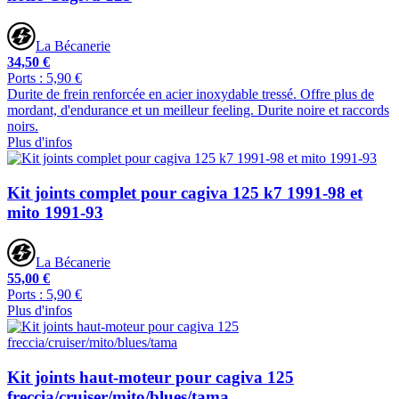
La Bécanerie
34,50 €
Ports : 5,90 €
Durite de frein renforcée en acier inoxydable tressé. Offre plus de
mordant, d'endurance et un meilleur feeling. Durite noire et raccords
noirs.
Plus d'infos
Kit joints complet pour cagiva 125 k7 1991-98 et
mito 1991-93
La Bécanerie
55,00 €
Ports : 5,90 €
Plus d'infos
Kit joints haut-moteur pour cagiva 125
freccia/cruiser/mito/blues/tama