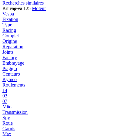
Recherches similaires
Kit
cagiva
125
Moteur
Vespa
Fixation
Type
Racing
Complet
Origine
Réparation
Joints
Factory
Embrayage
Piaggio
Centauro
Kymco
Roulements
14
03
07
Mito
Transmission
Spy
Roue
Garnis
Max