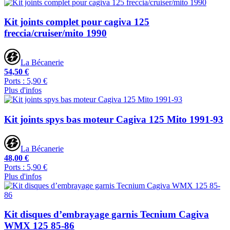
Kit joints complet pour cagiva 125
freccia/cruiser/mito 1990
La Bécanerie
54,50 €
Ports : 5,90 €
Plus d'infos
Kit joints spys bas moteur Cagiva 125 Mito 1991-93
La Bécanerie
48,00 €
Ports : 5,90 €
Plus d'infos
Kit disques d’embrayage garnis Tecnium Cagiva
WMX 125 85-86