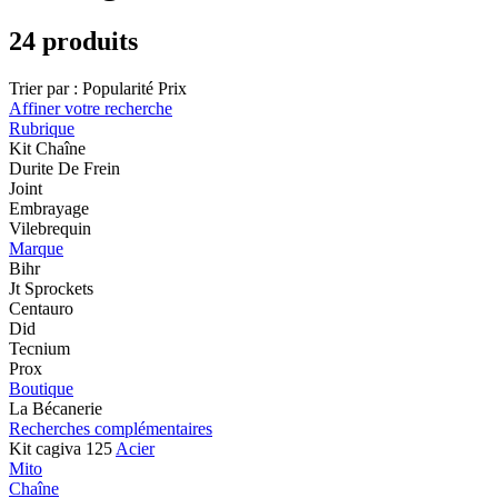
24 produits
Trier par :
Popularité
Prix
Affiner votre recherche
Rubrique
Kit Chaîne
Durite De Frein
Joint
Embrayage
Vilebrequin
Marque
Bihr
Jt Sprockets
Centauro
Did
Tecnium
Prox
Boutique
La Bécanerie
Recherches complémentaires
Kit cagiva 125
Acier
Mito
Chaîne