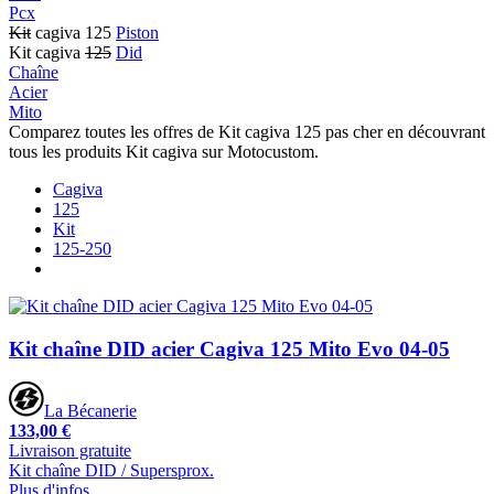
Pcx
Kit
cagiva 125
Piston
Kit cagiva
125
Did
Chaîne
Acier
Mito
Comparez toutes les offres de Kit cagiva 125 pas cher en découvrant
tous les produits Kit cagiva sur Motocustom.
Cagiva
125
Kit
125-250
Kit chaîne DID acier Cagiva 125 Mito Evo 04-05
La Bécanerie
133,00 €
Livraison gratuite
Kit chaîne DID / Supersprox.
Plus d'infos