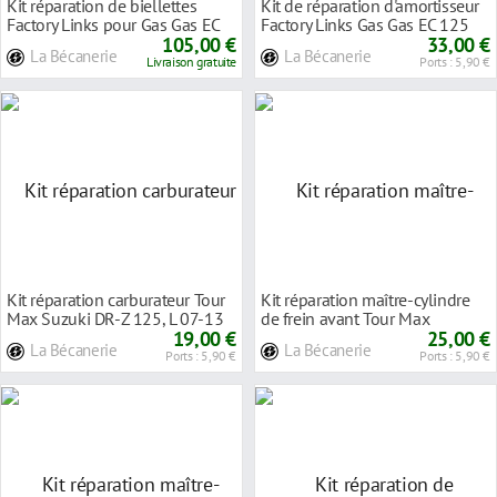
Kit réparation de biellettes
Kit de réparation d'amortisseur
Factory Links pour Gas Gas EC
Factory Links Gas Gas EC 125
125 01-11
105,00 €
01-11
33,00 €
La Bécanerie
La Bécanerie
Livraison gratuite
Ports : 5,90 €
Kit réparation carburateur Tour
Kit réparation maître-cylindre
Max Suzuki DR-Z 125, L 07-13
de frein avant Tour Max
19,00 €
Yamaha DT 125
25,00 €
La Bécanerie
La Bécanerie
Ports : 5,90 €
Ports : 5,90 €