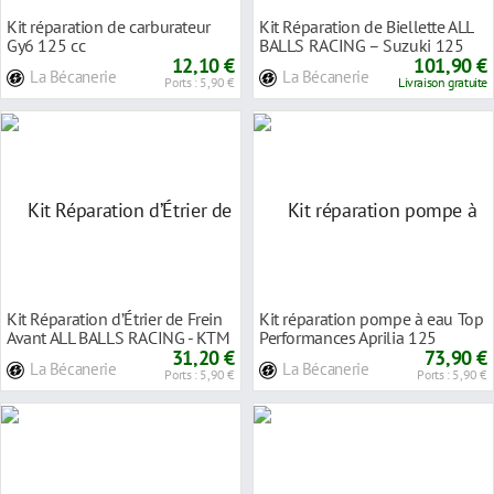
Kit réparation de carburateur
Kit Réparation de Biellette ALL
Gy6 125 cc
BALLS RACING – Suzuki 125
12,10 €
RM 2000
101,90 €
La Bécanerie
La Bécanerie
Ports : 5,90 €
Livraison gratuite
Kit Réparation d’Étrier de Frein
Kit réparation pompe à eau Top
Avant ALL BALLS RACING - KTM
Performances Aprilia 125
125
31,20 €
Scarabeo Eur
73,90 €
La Bécanerie
La Bécanerie
Ports : 5,90 €
Ports : 5,90 €