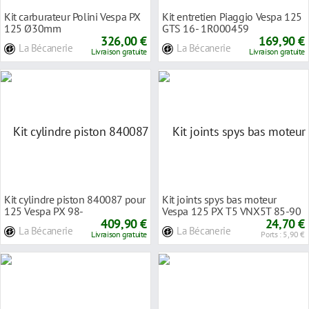
Kit carburateur Polini Vespa PX
Kit entretien Piaggio Vespa 125
125 Ø30mm
GTS 16- 1R000459
326,00 €
169,90 €
La Bécanerie
La Bécanerie
Livraison gratuite
Livraison gratuite
Kit cylindre piston 840087 pour
Kit joints spys bas moteur
125 Vespa PX 98-
Vespa 125 PX T5 VNX5T 85-90
409,90 €
24,70 €
La Bécanerie
La Bécanerie
Livraison gratuite
Ports : 5,90 €