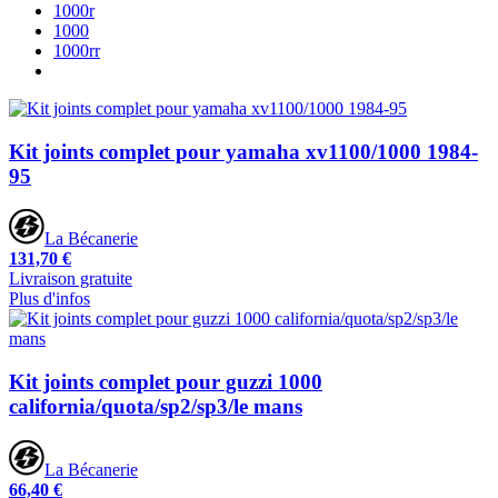
1000r
1000
1000rr
Kit joints complet pour yamaha xv1100/1000 1984-
95
La Bécanerie
131,70 €
Livraison gratuite
Plus d'infos
Kit joints complet pour guzzi 1000
california/quota/sp2/sp3/le mans
La Bécanerie
66,40 €