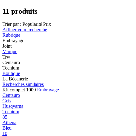
11 produits
Trier par :
Popularité
Prix
Affiner votre recherche
Rubrique
Embrayage
Joint
Marque
Trw
Centauro
Tecnium
Boutique
La Bécanerie
Recherches similaires
Kit complet
1000
Embrayage
Centauro
Gris
Husqvarna
Tecnium
85
Athena
Bleu
10