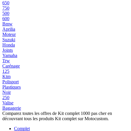
650
750
500
600
Bmw
Aprilia
Moteur
Suzuki
Honda
Joints
Yamaha
Trw
Carénage
125
Ktm
Polisport
Plastiques
Noir
250
Valise
Bagagerie
Comparez toutes les offres de Kit complet 1000 pas cher en
découvrant tous les produits Kit complet sur Motocustom.
Complet