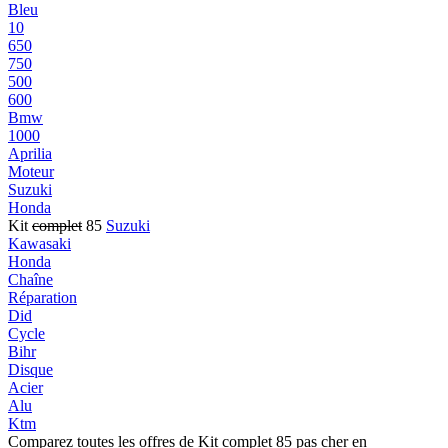
Bleu
10
650
750
500
600
Bmw
1000
Aprilia
Moteur
Suzuki
Honda
Kit
complet
85
Suzuki
Kawasaki
Honda
Chaîne
Réparation
Did
Cycle
Bihr
Disque
Acier
Alu
Ktm
Comparez toutes les offres de Kit complet 85 pas cher en