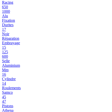
Racing
650
1000
Alu
Fixation
Durites
17
Noir
Réparation
Embrayage
15
125
600
Selle
Aluminium
Mm
16
Cylindre
14
Roulements
Samco
45
47
Pistons
Athena