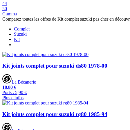
44
50
Gamma
Comparez toutes les offres de Kit complet suzuki pas cher en découvr
Complet
Suzuki
Kit
Kit joints complet pour suzuki ds80 1978-00
La Bécanerie
18,80 €
Ports : 5,90 €
Plus d'infos
Kit joints complet pour suzuki rg80 1985-94