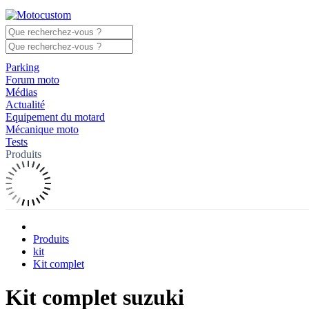
Parking
Forum moto
Médias
Actualité
Equipement du motard
Mécanique moto
Tests
Produits
Produits
kit
Kit complet
Kit complet suzuki