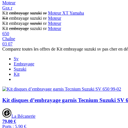
Moteur
Gsx r
Kit
embrayage
suzuki
sv
Moteur XT Yamaha
Kit
embrayage suzuki sv
Moteur
Kit embrayage
suzuki
sv
Moteur
Kit
embrayage
suzuki sv
Moteur
650
Chaîne
03 07
Comparez toutes les offres de Kit embrayage suzuki sv pas cher en d
Sv
Embrayage
Suzuki
Kit
Kit disques d’embrayage garnis Tecnium Suzuki SV 
La Bécanerie
79,00 €
Ports : 5,90 €