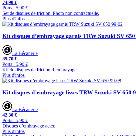
74,90 €
Ports : 5,90 €
Set de disques de friction. Photo non contractuelle.
Plus d'infos
Kit disques d’embrayage garnis TRW Suzuki SV 650
La Bécanerie
85,70 €
Ports : 5,90 €
Kit de disques de friction d’embrayage.
Plus d'infos
Kit disques d’embrayage lisses TRW Suzuki SV 650 
La Bécanerie
42,30 €
Ports : 5,90 €
Disques d’embrayage acier.
Plus d'infos