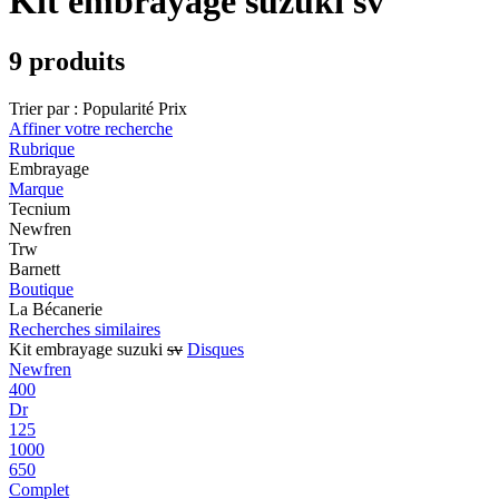
Kit embrayage suzuki sv
9 produits
Trier par :
Popularité
Prix
Affiner votre recherche
Rubrique
Embrayage
Marque
Tecnium
Newfren
Trw
Barnett
Boutique
La Bécanerie
Recherches similaires
Kit embrayage suzuki
sv
Disques
Newfren
400
Dr
125
1000
650
Complet