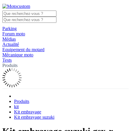
Parking
Forum moto
Médias
Actualité
Equipement du motard
Mécanique moto
Tests
Produits
Produits
kit
Kit embrayage
Kit embrayage suzuki