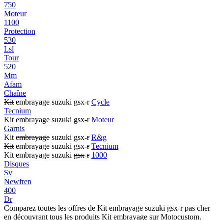
750
Moteur
1100
Protection
530
Lsl
Tour
520
Mm
Afam
Chaîne
Kit
embrayage suzuki gsx-r
Cycle
Tecnium
Kit embrayage
suzuki
gsx-r
Moteur
Garnis
Kit
embrayage
suzuki gsx-
r
R&g
Kit
embrayage suzuki gsx-
r
Tecnium
Kit embrayage suzuki
gsx
-
r
1000
Disques
Sv
Newfren
400
Dr
Comparez toutes les offres de Kit embrayage suzuki gsx-r pas cher
en découvrant tous les produits Kit embrayage sur Motocustom.