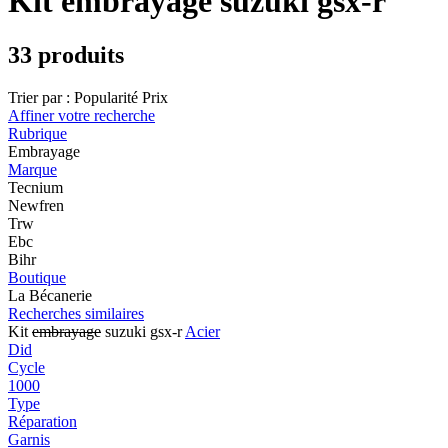
Kit embrayage suzuki gsx-r
33 produits
Trier par :
Popularité
Prix
Affiner votre recherche
Rubrique
Embrayage
Marque
Tecnium
Newfren
Trw
Ebc
Bihr
Boutique
La Bécanerie
Recherches similaires
Kit
embrayage
suzuki gsx-r
Acier
Did
Cycle
1000
Type
Réparation
Garnis