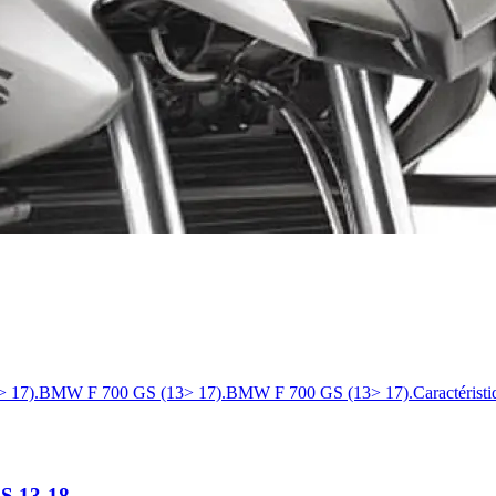
17).BMW F 700 GS (13> 17).BMW F 700 GS (13> 17).Caractéristiqu
S 13-18