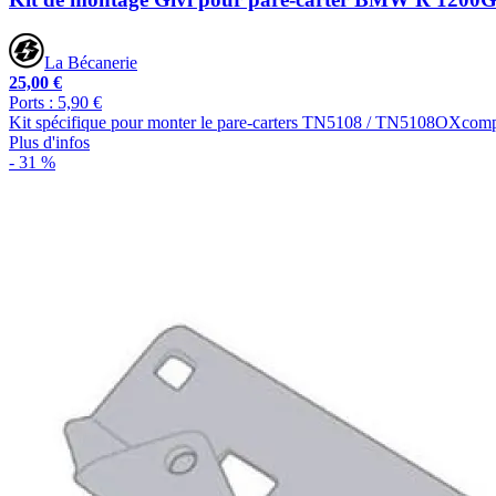
La Bécanerie
25,00 €
Ports : 5,90 €
Kit spécifique pour monter le pare-carters TN5108 / TN5108OXco
Plus d'infos
- 31 %