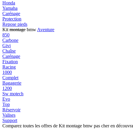
Honda
Yamaha
Carénage
Protection
Repose pieds
Kit
montage
bmw
Aventure
850
Carbone
Givi
Chaîne
Carénage
Fixation
Racing
1000
Complet
Bagagerie
1200
Sw motech
Evo
Top
Réservoir
Valises
Support
Comparez toutes les offres de Kit montage bmw pas cher en découvra