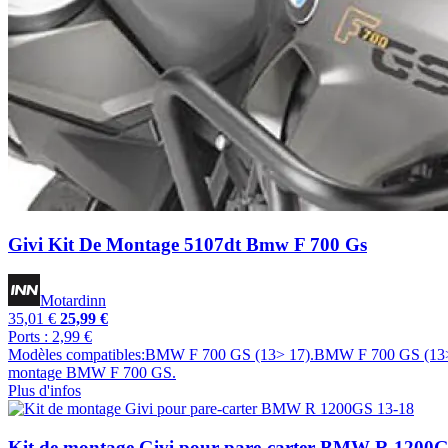
Givi Kit De Montage 5107dt Bmw F 700 Gs
Motardinn
35,01 €
25,99 €
Ports : 2,99 €
Modèles compatibles:BMW F 700 GS (13> 17).BMW F 700 GS (13> 
montage BMW F 700 GS.
Plus d'infos
Kit de montage Givi pour pare-carter BMW R 1200G