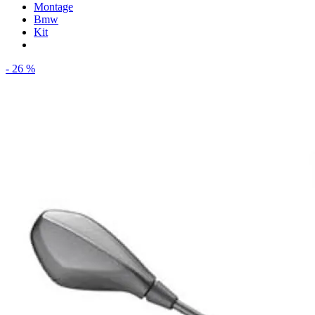
Montage
Bmw
Kit
- 26 %