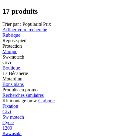
17 produits
Trier par :
Popularité
Prix
Affiner votre recherche
Rubrique
Repose-pied
Protection
Marque
Sw-motech
Givi
Boutique
La Bécanerie
Motardinn
Bons plans
Produits en promo
Recherches similaires
Kit montage
bmw
Carbone
Fixation
Givi
Sw motech
Cycle
1200
Kawasaki