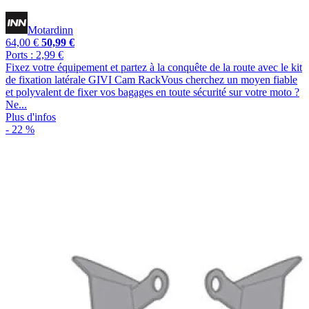
Motardinn
64,00 €
50,99 €
Ports : 2,99 €
Fixez votre équipement et partez à la conquête de la route avec le kit
de fixation latérale GIVI Cam RackVous cherchez un moyen fiable
et polyvalent de fixer vos bagages en toute sécurité sur votre moto ?
Ne...
Plus d'infos
- 22 %