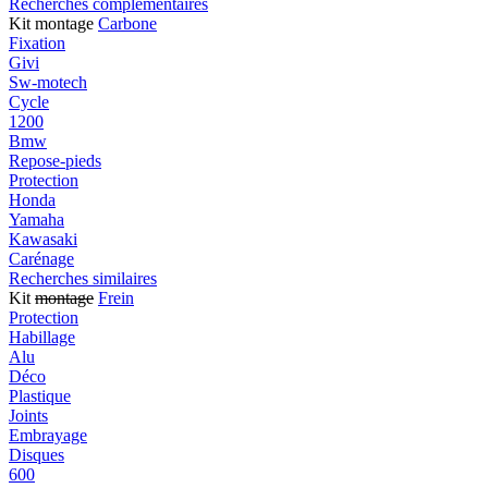
Recherches complémentaires
Kit montage
Carbone
Fixation
Givi
Sw-motech
Cycle
1200
Bmw
Repose-pieds
Protection
Honda
Yamaha
Kawasaki
Carénage
Recherches similaires
Kit
montage
Frein
Protection
Habillage
Alu
Déco
Plastique
Joints
Embrayage
Disques
600