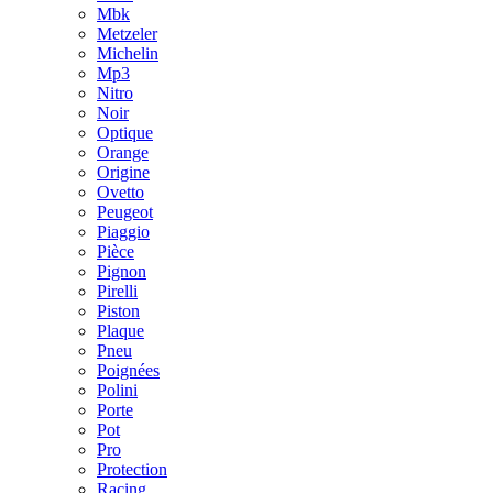
Mbk
Metzeler
Michelin
Mp3
Nitro
Noir
Optique
Orange
Origine
Ovetto
Peugeot
Piaggio
Pièce
Pignon
Pirelli
Piston
Plaque
Pneu
Poignées
Polini
Porte
Pot
Pro
Protection
Racing