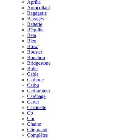
Aprilia
Autocollant
Bagagerie
Bagages
Batterie
Béquille
Beta
Bleu
Bmw
Booster
Bouchon
Bridgestone
Bulle
Cable
Carbone
Carbu
Carburateur
Carénage
Carter
Casquette
Cb
Cbr
Chaine
Clignotant
Complètes