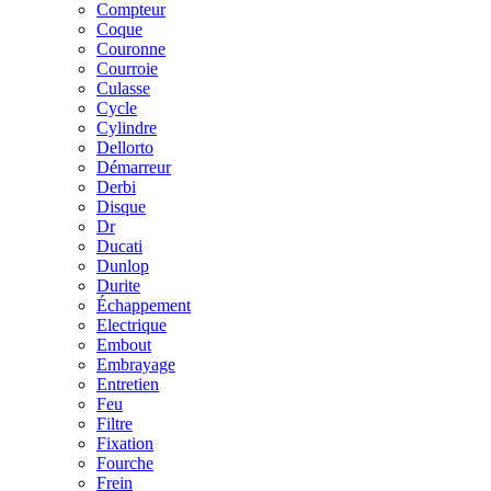
Compteur
Coque
Couronne
Courroie
Culasse
Cycle
Cylindre
Dellorto
Démarreur
Derbi
Disque
Dr
Ducati
Dunlop
Durite
Échappement
Electrique
Embout
Embrayage
Entretien
Feu
Filtre
Fixation
Fourche
Frein