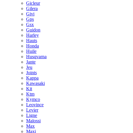
Gicleur
Gilera
Givi
Gps
Gsx
Guidon
Harley
Hauts
Honda
Huile
Husqvarna
Jante
Jeu
Joints
Kappa
Kawasaki
Kit
Ktm
Kymco
Leovince
Levier
Ligne
Malossi
Max
Maxi