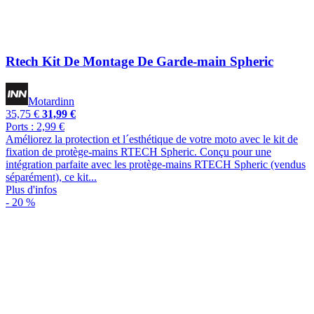
Rtech Kit De Montage De Garde-main Spheric
Motardinn
35,75 €
31,99 €
Ports : 2,99 €
Améliorez la protection et l´esthétique de votre moto avec le kit de
fixation de protège-mains RTECH Spheric. Conçu pour une
intégration parfaite avec les protège-mains RTECH Spheric (vendus
séparément), ce kit...
Plus d'infos
- 20 %