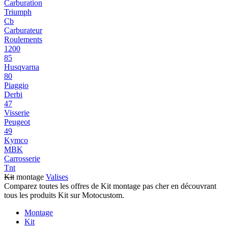
Carburation
Triumph
Cb
Carburateur
Roulements
1200
85
Husqvarna
80
Piaggio
Derbi
47
Visserie
Peugeot
49
Kymco
MBK
Carrosserie
Tnt
Kit
montage
Valises
Comparez toutes les offres de Kit montage pas cher en découvrant
tous les produits Kit sur Motocustom.
Montage
Kit