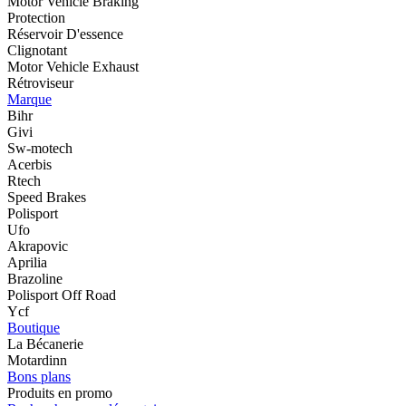
Motor Vehicle Braking
Protection
Réservoir D'essence
Clignotant
Motor Vehicle Exhaust
Rétroviseur
Marque
Bihr
Givi
Sw-motech
Acerbis
Rtech
Speed Brakes
Polisport
Ufo
Akrapovic
Aprilia
Brazoline
Polisport Off Road
Ycf
Boutique
La Bécanerie
Motardinn
Bons plans
Produits en promo