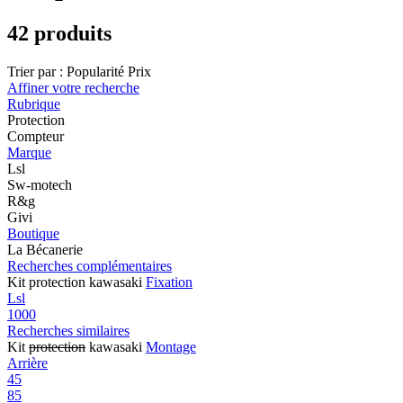
42 produits
Trier par :
Popularité
Prix
Affiner votre recherche
Rubrique
Protection
Compteur
Marque
Lsl
Sw-motech
R&g
Givi
Boutique
La Bécanerie
Recherches complémentaires
Kit protection kawasaki
Fixation
Lsl
1000
Recherches similaires
Kit
protection
kawasaki
Montage
Arrière
45
85