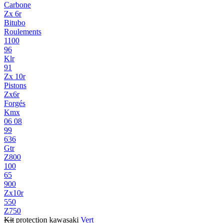
Carbone
Zx 6r
Bitubo
Roulements
1100
96
Klr
91
Zx 10r
Pistons
Zx6r
Forgés
Kmx
06 08
99
636
Gtr
Z800
100
65
900
Zx10r
550
Z750
Kit
protection kawasaki
Vert