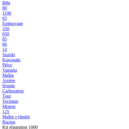
Bihr
80
1100
05
Embrayage
350
650
85
06
14
Suzuki
Kawasaki
Pièce
Yamaha
Maître
Arrière
Honda
Carburateur
Tour
Tecnium
Moteur
125
Maître cylindre
Racing
Kit réparation 1000