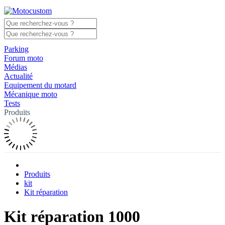
Parking
Forum moto
Médias
Actualité
Equipement du motard
Mécanique moto
Tests
Produits
Produits
kit
Kit réparation
Kit réparation 1000