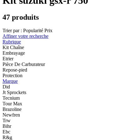
Kit suzuki gsx-r 750
47 produits
Trier par :
Popularité
Prix
Affiner votre recherche
Rubrique
Kit Chaîne
Embrayage
Etrier
Pièce De Carburateur
Repose-pied
Protection
Marque
Did
Jt Sprockets
Tecnium
Tour Max
Brazoline
Newfren
Trw
Bihr
Ebc
R&g