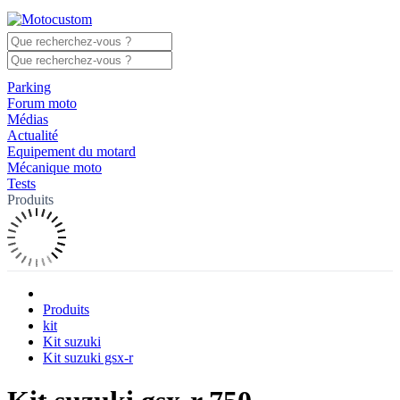
Parking
Forum moto
Médias
Actualité
Equipement du motard
Mécanique moto
Tests
Produits
Produits
kit
Kit suzuki
Kit suzuki gsx-r