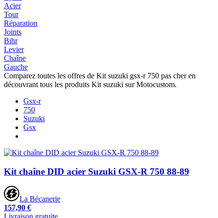
Acier
Tour
Réparation
Joints
Bihr
Levier
Chaîne
Gauche
Comparez toutes les offres de Kit suzuki gsx-r 750 pas cher en
découvrant tous les produits Kit suzuki sur Motocustom.
Gsx-r
750
Suzuki
Gsx
Kit chaîne DID acier Suzuki GSX-R 750 88-89
La Bécanerie
157,90 €
Livraison gratuite