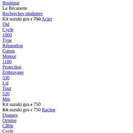
Boutique
La Bécanerie
Recherches similaires
Kit suzuki gsx-r
750
Acier
Did
Cycle
1000
Type
Réparation
Garnis
Moteur
1100
Protection
Embrayage
530
Lsl
Tour
520
Mm
Kit suzuki gsx-
r
750
Kit
suzuki gsx-r 750
Racing
Disques
Origine
Câble
Cycle