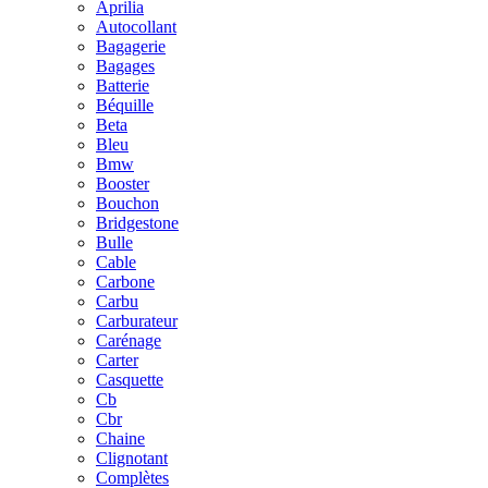
Aprilia
Autocollant
Bagagerie
Bagages
Batterie
Béquille
Beta
Bleu
Bmw
Booster
Bouchon
Bridgestone
Bulle
Cable
Carbone
Carbu
Carburateur
Carénage
Carter
Casquette
Cb
Cbr
Chaine
Clignotant
Complètes