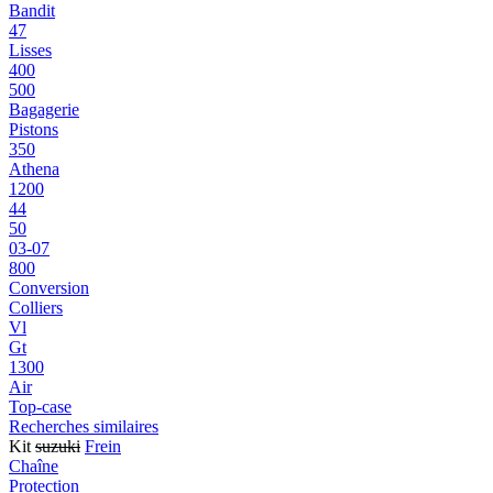
Bandit
47
Lisses
400
500
Bagagerie
Pistons
350
Athena
1200
44
50
03-07
800
Conversion
Colliers
Vl
Gt
1300
Air
Top-case
Recherches similaires
Kit
suzuki
Frein
Chaîne
Protection