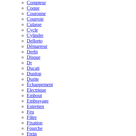
Compteur
Coque
Couronne
Courroie
Culasse
Cycle
Cylindre
Dellorto
Démarreur
Derbi
Disque
Dr
Ducati
Dunlop
Durite
Échappement
Electrique
Embout
Embrayage
Entretien
Feu
Filtre
Fixation
Fourche
Frein