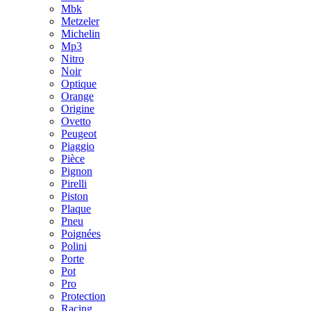
Mbk
Metzeler
Michelin
Mp3
Nitro
Noir
Optique
Orange
Origine
Ovetto
Peugeot
Piaggio
Pièce
Pignon
Pirelli
Piston
Plaque
Pneu
Poignées
Polini
Porte
Pot
Pro
Protection
Racing