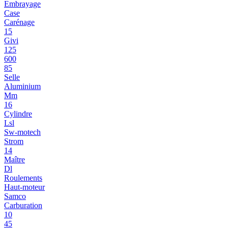
Embrayage
Case
Carénage
15
Givi
125
600
85
Selle
Aluminium
Mm
16
Cylindre
Lsl
Sw-motech
Strom
14
Maître
Dl
Roulements
Haut-moteur
Samco
Carburation
10
45