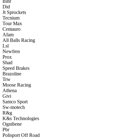
Bihr
Did
Jt Sprockets
Tecnium
Tour Max
Centauro
Afam
All Balls Racing
Lsl
Newfren
Prox
Shad
Speed Brakes
Brazoline
Trw
Moose Racing
Athena
Givi
Samco Sport
Sw-motech
R&g
K&s Technologies
Ognibene
Pbr
Polisport Off Road