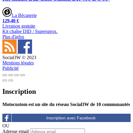
La Bécanerie
129,40 €
Livraison gratuite
Kit chaîne DID / Supersprox.
Plus d'infos
Social3W © 2023
Mentions légales
Publicité
Inscription
Motocustom est un site du réseau Social3W de 10 communautés
OU
Adresse email