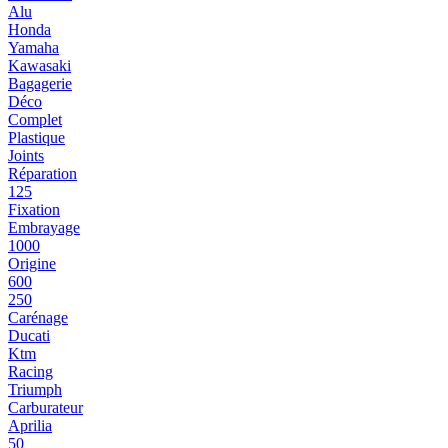
Alu
Honda
Yamaha
Kawasaki
Bagagerie
Déco
Complet
Plastique
Joints
Réparation
125
Fixation
Embrayage
1000
Origine
600
250
Carénage
Ducati
Ktm
Racing
Triumph
Carburateur
Aprilia
50