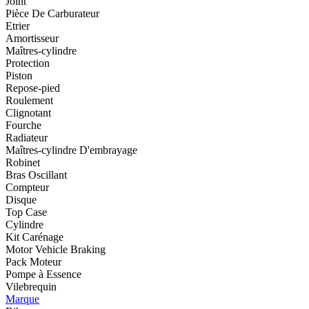
Joint
Pièce De Carburateur
Etrier
Amortisseur
Maîtres-cylindre
Protection
Piston
Repose-pied
Roulement
Clignotant
Fourche
Radiateur
Maîtres-cylindre D'embrayage
Robinet
Bras Oscillant
Compteur
Disque
Top Case
Cylindre
Kit Carénage
Motor Vehicle Braking
Pack Moteur
Pompe à Essence
Vilebrequin
Marque