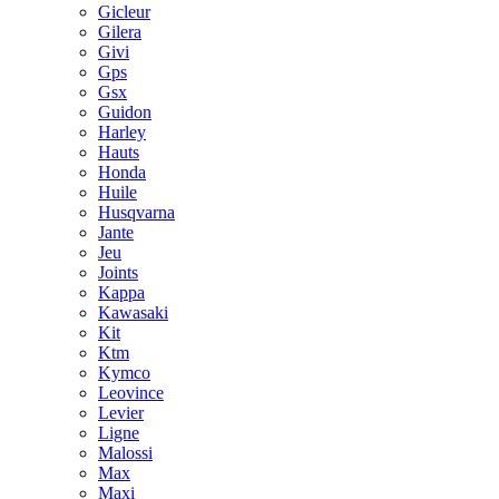
Gicleur
Gilera
Givi
Gps
Gsx
Guidon
Harley
Hauts
Honda
Huile
Husqvarna
Jante
Jeu
Joints
Kappa
Kawasaki
Kit
Ktm
Kymco
Leovince
Levier
Ligne
Malossi
Max
Maxi