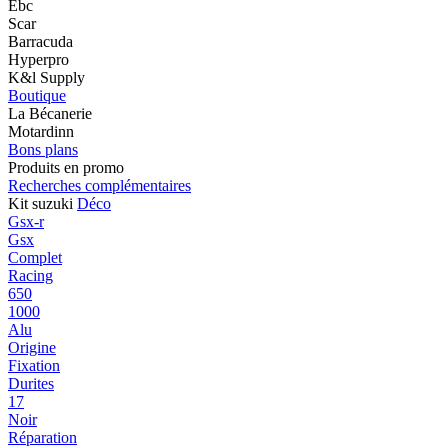
Ebc
Scar
Barracuda
Hyperpro
K&l Supply
Boutique
La Bécanerie
Motardinn
Bons plans
Produits en promo
Recherches complémentaires
Kit suzuki
Déco
Gsx-r
Gsx
Complet
Racing
650
1000
Alu
Origine
Fixation
Durites
17
Noir
Réparation