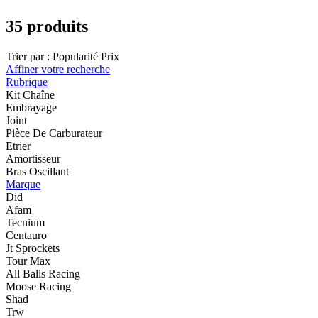
35 produits
Trier par :
Popularité
Prix
Affiner votre recherche
Rubrique
Kit Chaîne
Embrayage
Joint
Pièce De Carburateur
Etrier
Amortisseur
Bras Oscillant
Marque
Did
Afam
Tecnium
Centauro
Jt Sprockets
Tour Max
All Balls Racing
Moose Racing
Shad
Trw