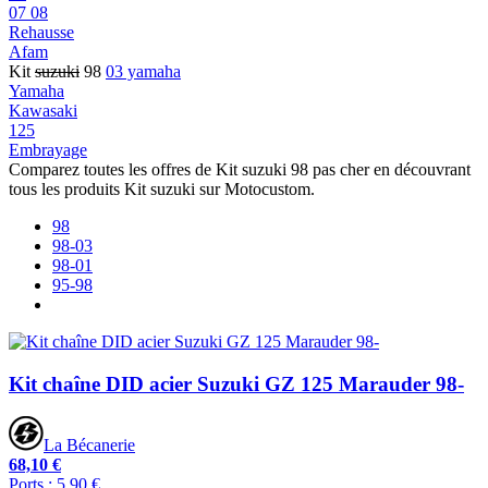
07 08
Rehausse
Afam
Kit
suzuki
98
03 yamaha
Yamaha
Kawasaki
125
Embrayage
Comparez toutes les offres de Kit suzuki 98 pas cher en découvrant
tous les produits Kit suzuki sur Motocustom.
98
98-03
98-01
95-98
Kit chaîne DID acier Suzuki GZ 125 Marauder 98-
La Bécanerie
68,10 €
Ports : 5,90 €