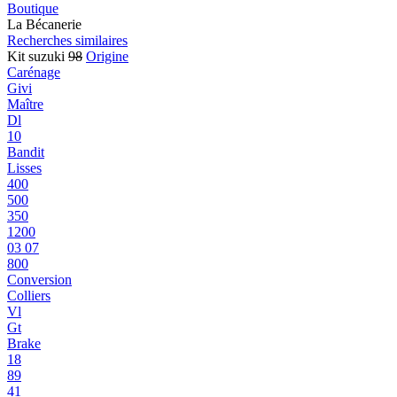
Boutique
La Bécanerie
Recherches similaires
Kit suzuki
98
Origine
Carénage
Givi
Maître
Dl
10
Bandit
Lisses
400
500
350
1200
03 07
800
Conversion
Colliers
Vl
Gt
Brake
18
89
41