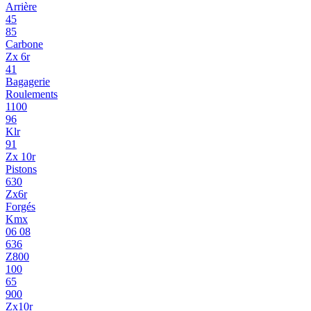
Arrière
45
85
Carbone
Zx 6r
41
Bagagerie
Roulements
1100
96
Klr
91
Zx 10r
Pistons
630
Zx6r
Forgés
Kmx
06 08
636
Z800
100
65
900
Zx10r