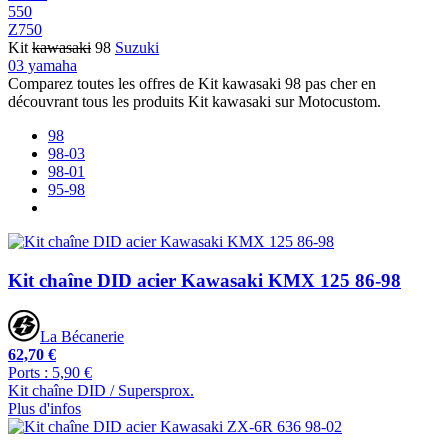
550
Z750
Kit
kawasaki
98
Suzuki
03 yamaha
Comparez toutes les offres de Kit kawasaki 98 pas cher en
découvrant tous les produits Kit kawasaki sur Motocustom.
98
98-03
98-01
95-98
Kit chaîne DID acier Kawasaki KMX 125 86-98
La Bécanerie
62,70 €
Ports : 5,90 €
Kit chaîne DID / Supersprox.
Plus d'infos