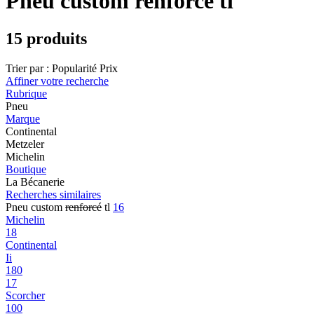
Pneu custom renforcé tl
15 produits
Trier par :
Popularité
Prix
Affiner votre recherche
Rubrique
Pneu
Marque
Continental
Metzeler
Michelin
Boutique
La Bécanerie
Recherches similaires
Pneu custom
renforcé
tl
16
Michelin
18
Continental
Ii
180
17
Scorcher
100