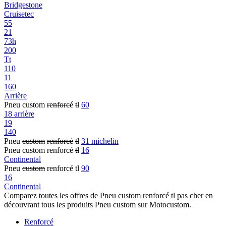
Bridgestone
Cruisetec
55
21
73h
200
Tt
110
11
160
Arrière
Pneu custom
renforcé
tl
60
18 arrière
19
140
Pneu
custom
renforcé
tl
31 michelin
Pneu custom renforcé
tl
16
Continental
Pneu
custom
renforcé tl
90
16
Continental
Comparez toutes les offres de Pneu custom renforcé tl pas cher en
découvrant tous les produits Pneu custom sur Motocustom.
Renforcé