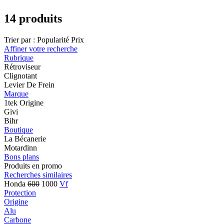
14 produits
Trier par :
Popularité
Prix
Affiner votre recherche
Rubrique
Rétroviseur
Clignotant
Levier De Frein
Marque
1tek Origine
Givi
Bihr
Boutique
La Bécanerie
Motardinn
Bons plans
Produits en promo
Recherches similaires
Honda
600
1000
Vf
Protection
Origine
Alu
Carbone