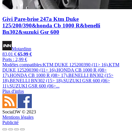
Givi Pare-brise 247a Ktm Duke
125/200/390&honda Cb 1000 R&benelli
Bn302&suzuki Gsr 600
Motardinn
83,01 €
65,99 €
Ports : 2,99 €
Modèles compatibles:KTM DUKE 125200390 (11> 16).KTM
DUKE 125200390 (11> 16).HONDA CB 1000 R (08>
17).HONDA CB 1000 R (08> 17).BENELLI BN302 (15>
18).BENELLI BN302 (15> 18).SUZUKI GSR 600 (06>
11).SUZUKI GSR 600 (06>...
Plus d'infos
Social3W © 2023
Mentions légales
Publicité