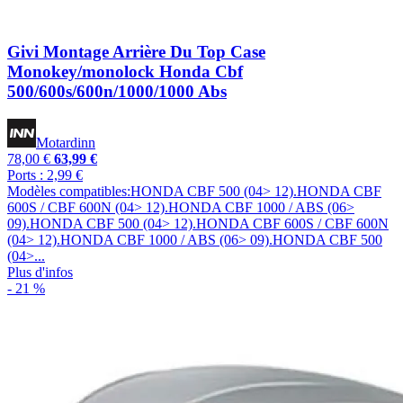
Givi Montage Arrière Du Top Case
Monokey/monolock Honda Cbf
500/600s/600n/1000/1000 Abs
Motardinn
78,00 €
63,99 €
Ports : 2,99 €
Modèles compatibles:HONDA CBF 500 (04> 12).HONDA CBF
600S / CBF 600N (04> 12).HONDA CBF 1000 / ABS (06>
09).HONDA CBF 500 (04> 12).HONDA CBF 600S / CBF 600N
(04> 12).HONDA CBF 1000 / ABS (06> 09).HONDA CBF 500
(04>...
Plus d'infos
- 21 %