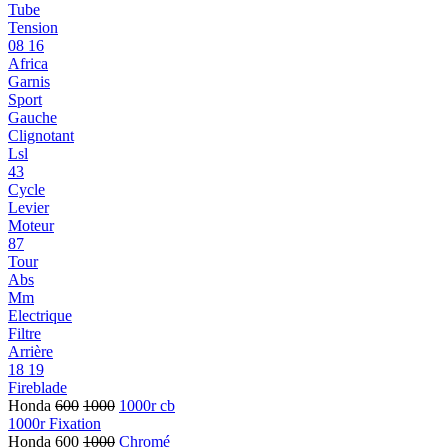
Tube
Tension
08 16
Africa
Garnis
Sport
Gauche
Clignotant
Lsl
43
Cycle
Levier
Moteur
87
Tour
Abs
Mm
Electrique
Filtre
Arrière
18 19
Fireblade
Honda
600
1000
1000r cb
1000r Fixation
Honda 600
1000
Chromé