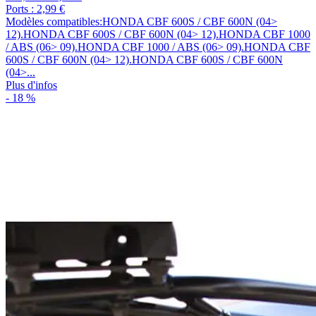
Ports : 2,99 €
Modèles compatibles:HONDA CBF 600S / CBF 600N (04>
12).HONDA CBF 600S / CBF 600N (04> 12).HONDA CBF 1000
/ ABS (06> 09).HONDA CBF 1000 / ABS (06> 09).HONDA CBF
600S / CBF 600N (04> 12).HONDA CBF 600S / CBF 600N
(04>...
Plus d'infos
- 18 %