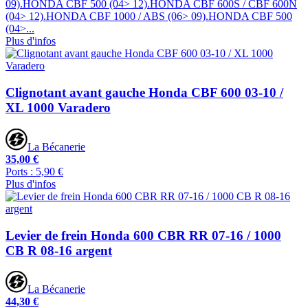
09).HONDA CBF 500 (04> 12).HONDA CBF 600S / CBF 600N
(04> 12).HONDA CBF 1000 / ABS (06> 09).HONDA CBF 500
(04>...
Plus d'infos
Clignotant avant gauche Honda CBF 600 03-10 /
XL 1000 Varadero
La Bécanerie
35,00 €
Ports : 5,90 €
Plus d'infos
Levier de frein Honda 600 CBR RR 07-16 / 1000
CB R 08-16 argent
La Bécanerie
44,30 €