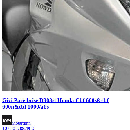
Givi Pare-brise D303st Honda Cbf 600s&cbf
600n&cbf 1000/abs
Motardinn
107,50 €
88,49 €