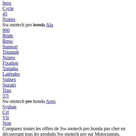
Inox
Cycle
45
Noires
Sw-motech pro
honda
Alu
900
Bride
Bmw
Support
Triumph
Noires
Fixation
Yamaha
Latérales
Valises
Suzuki
Trax
37l
Sw-motech
pro
honda
Aero
Sysbag
Crf
Vfr
Noir
Comparez toutes les offres de Sw-motech pro honda pas cher en
découvrant tous les produits Sw-motech pro sur Motocustom.