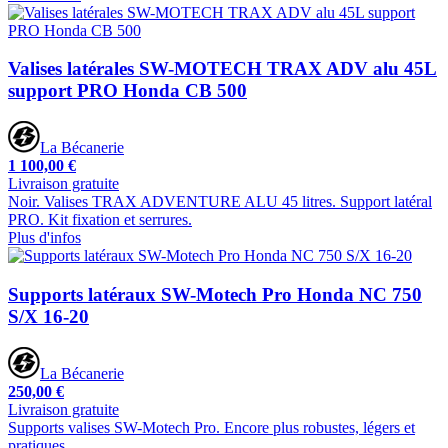
Valises latérales SW-MOTECH TRAX ADV alu 45L
support PRO Honda CB 500
La Bécanerie
1 100,00 €
Livraison gratuite
Noir. Valises TRAX ADVENTURE ALU 45 litres. Support latéral
PRO. Kit fixation et serrures.
Plus d'infos
Supports latéraux SW-Motech Pro Honda NC 750
S/X 16-20
La Bécanerie
250,00 €
Livraison gratuite
Supports valises SW-Motech Pro. Encore plus robustes, légers et
pratiques.