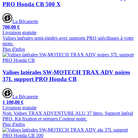
PRO Honda CB 500 X
La Bécanerie
700,00 €
Livraison gratuite
Valises latérales semi-rigides avec supports PRO spécifiques à votre
moto.
Plus d'infos
Valises latérales SW-MOTECH TRAX ADV noires
37L support PRO Honda CB
La Bécanerie
1 100,00 €
Livraison gratuite
Noir. Valises TRAX ADVENTURE ALU 37 litres. Support latéral
PRO. Kit fixation et serrures.Couleur noire.
Plus d'infos