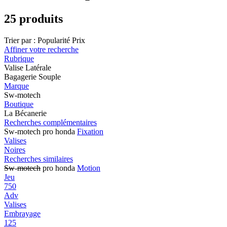
25 produits
Trier par :
Popularité
Prix
Affiner votre recherche
Rubrique
Valise Latérale
Bagagerie Souple
Marque
Sw-motech
Boutique
La Bécanerie
Recherches complémentaires
Sw-motech pro honda
Fixation
Valises
Noires
Recherches similaires
Sw
-
motech
pro honda
Motion
Jeu
750
Adv
Valises
Embrayage
125