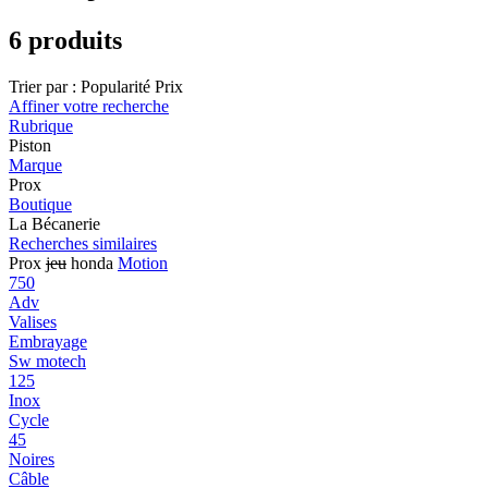
6 produits
Trier par :
Popularité
Prix
Affiner votre recherche
Rubrique
Piston
Marque
Prox
Boutique
La Bécanerie
Recherches similaires
Prox
jeu
honda
Motion
750
Adv
Valises
Embrayage
Sw motech
125
Inox
Cycle
45
Noires
Câble