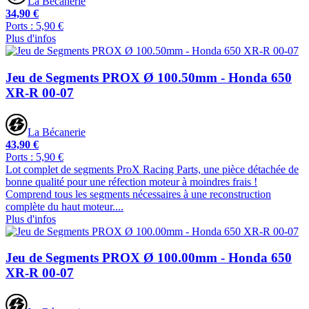
La Bécanerie
34,90 €
Ports : 5,90 €
Plus d'infos
Jeu de Segments PROX Ø 100.50mm - Honda 650
XR-R 00-07
La Bécanerie
43,90 €
Ports : 5,90 €
Lot complet de segments ProX Racing Parts, une pièce détachée de
bonne qualité pour une réfection moteur à moindres frais !
Comprend tous les segments nécessaires à une reconstruction
complète du haut moteur....
Plus d'infos
Jeu de Segments PROX Ø 100.00mm - Honda 650
XR-R 00-07