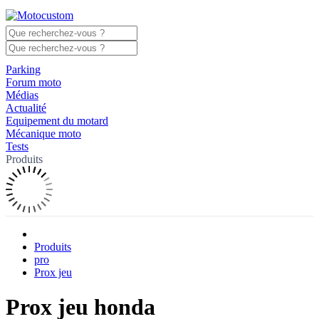
Parking
Forum moto
Médias
Actualité
Equipement du motard
Mécanique moto
Tests
Produits
Produits
pro
Prox jeu
Prox jeu honda