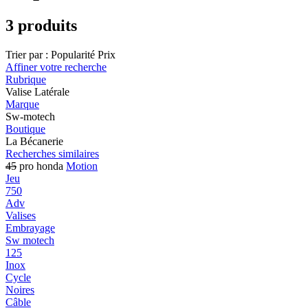
3 produits
Trier par :
Popularité
Prix
Affiner votre recherche
Rubrique
Valise Latérale
Marque
Sw-motech
Boutique
La Bécanerie
Recherches similaires
45
pro honda
Motion
Jeu
750
Adv
Valises
Embrayage
Sw motech
125
Inox
Cycle
Noires
Câble