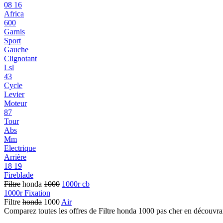
08 16
Africa
600
Garnis
Sport
Gauche
Clignotant
Lsl
43
Cycle
Levier
Moteur
87
Tour
Abs
Mm
Electrique
Arrière
18 19
Fireblade
Filtre
honda
1000
1000r cb
1000r Fixation
Filtre
honda
1000
Air
Comparez toutes les offres de Filtre honda 1000 pas cher en découvra