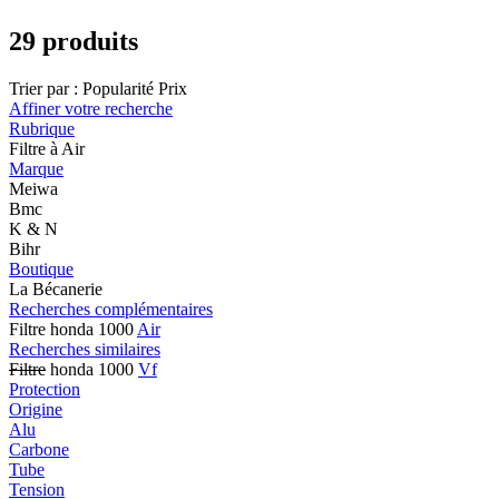
29 produits
Trier par :
Popularité
Prix
Affiner votre recherche
Rubrique
Filtre à Air
Marque
Meiwa
Bmc
K & N
Bihr
Boutique
La Bécanerie
Recherches complémentaires
Filtre honda 1000
Air
Recherches similaires
Filtre
honda 1000
Vf
Protection
Origine
Alu
Carbone
Tube
Tension