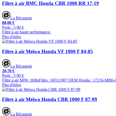
Filtre à air BMC Honda CBR 1000 RR 17-19
La Bécanerie
88,00 €
Ports : 5,90 €
Filtre à air haute performance.
Plus d'infos
Filtre à air Meiwa Honda VF 1000 F 84-85
La Bécanerie
20,70 €
Ports : 5,90 €
Filtre à air MIW. HifloFiltro : HFA1907 OEM Honda : 17216-MB6-
Plus d'infos
Filtre à air Meiwa Honda CBR 1000 F 87-99
La Bécanerie