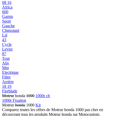
08 16
Africa
600
Garnis
Sport
Gauche
Clignotant
Lsl
43
Cycle
Levier
87
Tour
Abs
Mm
Electrique
Filtre
Arrière
18 19
Fireblade
Moteur
honda
1000
1000r cb
1000r Fixation
Moteur
honda
1000
Kit
Comparez toutes les offres de Moteur honda 1000 pas cher en
découvrant tous les produits Moteur honda sur Motocustom.