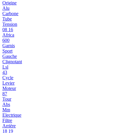
Origine
Alu
Carbone
Tube
Tension
08 16
Africa
600
Garnis
Sport
Gauche
Clignotant
Lsl
43
Cycle
Levier
Moteur
87
Tour
Abs
Mm
Electrique
Filtre
Arrière
18 19