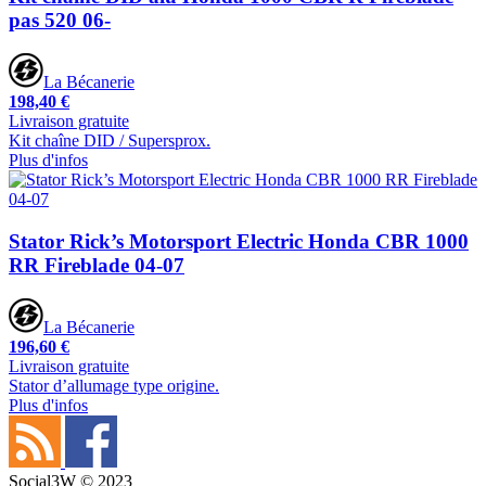
pas 520 06-
La Bécanerie
198,40 €
Livraison gratuite
Kit chaîne DID / Supersprox.
Plus d'infos
Stator Rick’s Motorsport Electric Honda CBR 1000
RR Fireblade 04-07
La Bécanerie
196,60 €
Livraison gratuite
Stator d’allumage type origine.
Plus d'infos
Social3W © 2023