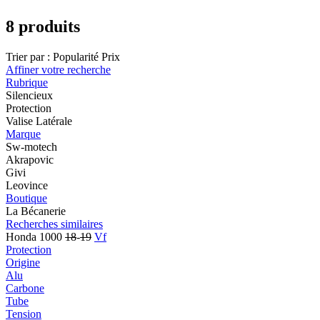
8 produits
Trier par :
Popularité
Prix
Affiner votre recherche
Rubrique
Silencieux
Protection
Valise Latérale
Marque
Sw-motech
Akrapovic
Givi
Leovince
Boutique
La Bécanerie
Recherches similaires
Honda 1000
18
-
19
Vf
Protection
Origine
Alu
Carbone
Tube
Tension