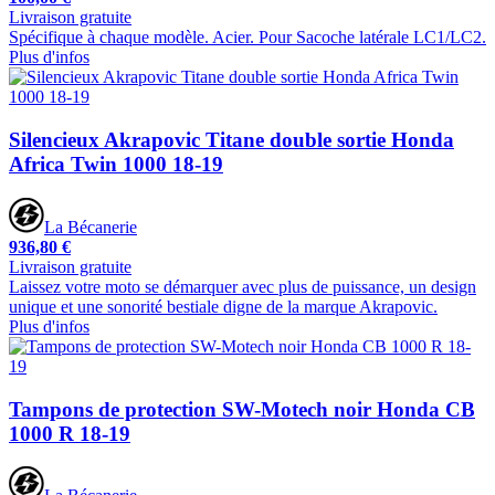
Livraison gratuite
Spécifique à chaque modèle. Acier. Pour Sacoche latérale LC1/LC2.
Plus d'infos
Silencieux Akrapovic Titane double sortie Honda
Africa Twin 1000 18-19
La Bécanerie
936,80 €
Livraison gratuite
Laissez votre moto se démarquer avec plus de puissance, un design
unique et une sonorité bestiale digne de la marque Akrapovic.
Plus d'infos
Tampons de protection SW-Motech noir Honda CB
1000 R 18-19