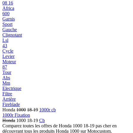
08 16
Africa
600
Garnis
Sport
Gauche
Clignotant
Lsl
43
Cycle
Levier
Moteur
87
Tour
Abs
Mm
Electrique
Filtre
Arrière
Fireblade
Honda
1000
18
-
19
1000r cb
1000r Fixation
Honda
1000 18-19
Cb
Comparez toutes les offres de Honda 1000 18-19 pas cher en
découvrant tous les produits Honda 1000 sur Motocustom.