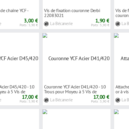
 de chaîne YCF -
Vis de fixation couronne Derbi
Vis de 
22083021
couron
3,00 €
1,90 €
pied arr
e
La Bécanerie
La 
Ports : 5,90 €
Ports : 5,90 €
Acier D45/420 - 10
Couronne YCF Acier D41/420 - 10
Attach
eu à 5 Vis de
Trous pour Moyeu à 5 Vis de
or à vi
17,00 €
Fixation
17,00 €
e
La Bécanerie
La 
Ports : 5,90 €
Ports : 5,90 €