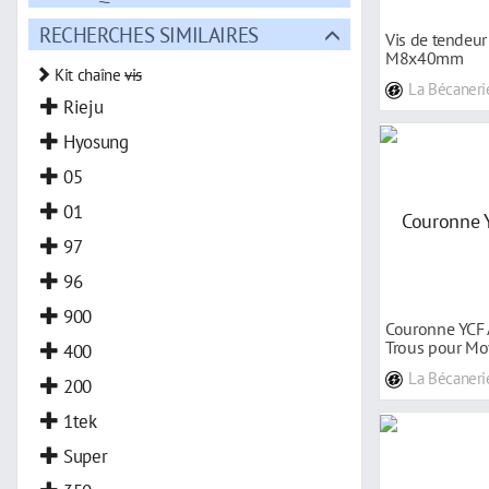
RECHERCHES SIMILAIRES
Vis de tendeur
M8x40mm
Kit chaîne
vis
La Bécaneri
Rieju
Hyosung
05
01
97
96
900
Couronne YCF 
Trous pour Moy
400
Fixation
La Bécaneri
200
1tek
Super