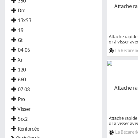
350
Drd
13x53
19
Attache rapid
Gt
or à visser ave
04 05
La Bécaneri
Xr
120
660
07 08
Pro
Visser
Attache rapid
Srx2
or à visser ave
Renforcée
La Bécaneri
Kit
chaîne
vis