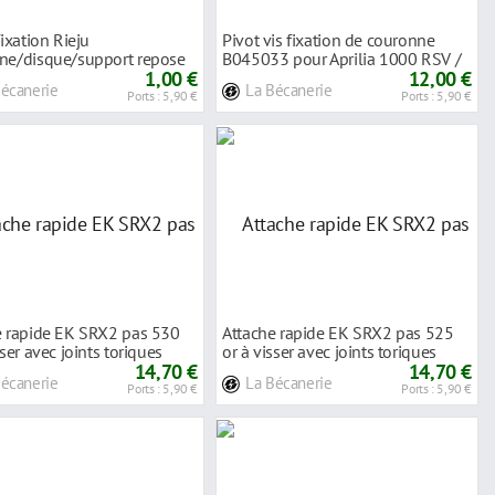
fixation Rieju
Pivot vis fixation de couronne
ne/disque/support repose
B045033 pour Aprilia 1000 RSV /
ière.
1,00 €
1200 Ca
12,00 €
Bécanerie
La Bécanerie
Ports : 5,90 €
Ports : 5,90 €
e rapide EK SRX2 pas 530
Attache rapide EK SRX2 pas 525
sser avec joints toriques
or à visser avec joints toriques
14,70 €
14,70 €
Bécanerie
La Bécanerie
Ports : 5,90 €
Ports : 5,90 €