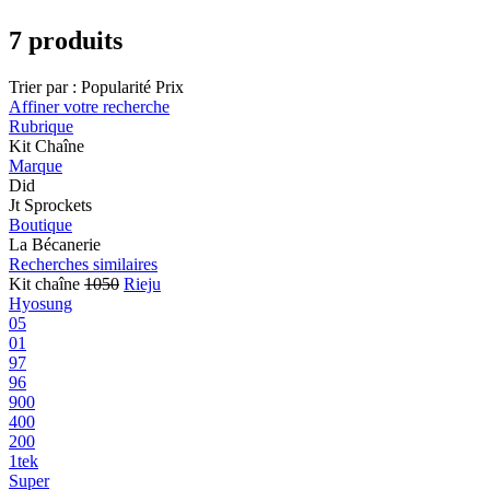
7 produits
Trier par :
Popularité
Prix
Affiner votre recherche
Rubrique
Kit Chaîne
Marque
Did
Jt Sprockets
Boutique
La Bécanerie
Recherches similaires
Kit chaîne
1050
Rieju
Hyosung
05
01
97
96
900
400
200
1tek
Super