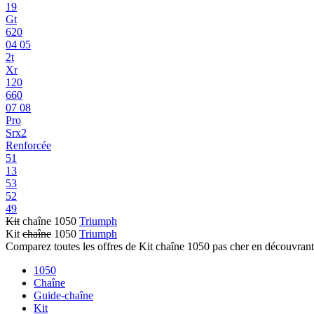
19
Gt
620
04 05
2t
Xr
120
660
07 08
Pro
Srx2
Renforcée
51
13
53
52
49
Kit
chaîne 1050
Triumph
Kit
chaîne
1050
Triumph
Comparez toutes les offres de Kit chaîne 1050 pas cher en découvrant
1050
Chaîne
Guide-chaîne
Kit