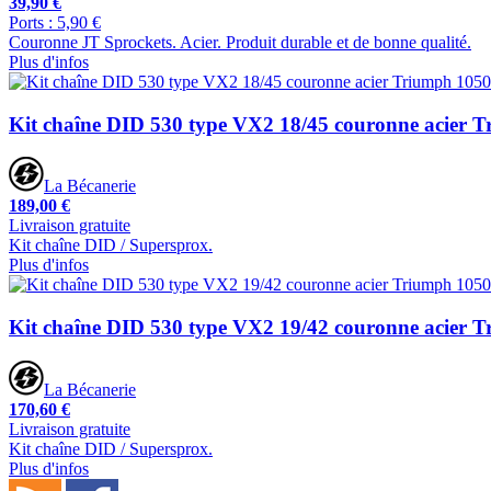
39,90 €
Ports : 5,90 €
Couronne JT Sprockets. Acier. Produit durable et de bonne qualité.
Plus d'infos
Kit chaîne DID 530 type VX2 18/45 couronne acier T
La Bécanerie
189,00 €
Livraison gratuite
Kit chaîne DID / Supersprox.
Plus d'infos
Kit chaîne DID 530 type VX2 19/42 couronne acier 
La Bécanerie
170,60 €
Livraison gratuite
Kit chaîne DID / Supersprox.
Plus d'infos