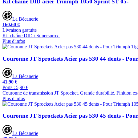
Kit chaîne DID acier Triumph 1050 Sprint ST 05-
La Bécanerie
160,60 €
Livraison gratuite
Kit chaîne DID / Supersprox.
Plus d'infos
Couronne JT Sprockets Acier pas 530 44 dents - Pou
La Bécanerie
41,90 €
Ports : 5,90 €
Couronne de transmission JT Sprocket. Grande durabilité. Finition ex
Plus d'infos
Couronne JT Sprockets Acier pas 530 45 dents - Pou
La Bécanerie