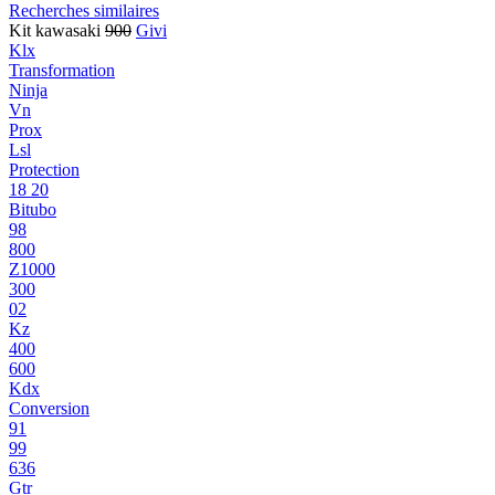
Recherches similaires
Kit kawasaki
900
Givi
Klx
Transformation
Ninja
Vn
Prox
Lsl
Protection
18 20
Bitubo
98
800
Z1000
300
02
Kz
400
600
Kdx
Conversion
91
99
636
Gtr