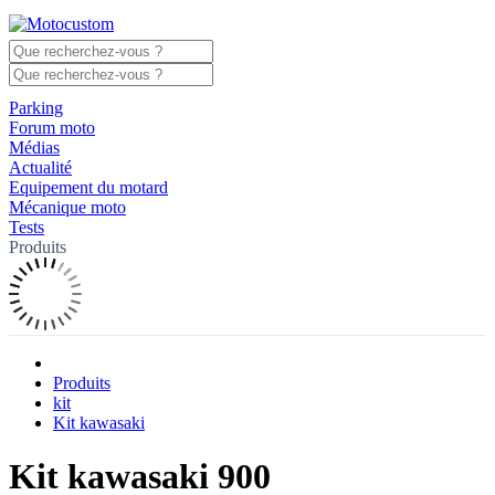
Parking
Forum moto
Médias
Actualité
Equipement du motard
Mécanique moto
Tests
Produits
Produits
kit
Kit kawasaki
Kit kawasaki 900