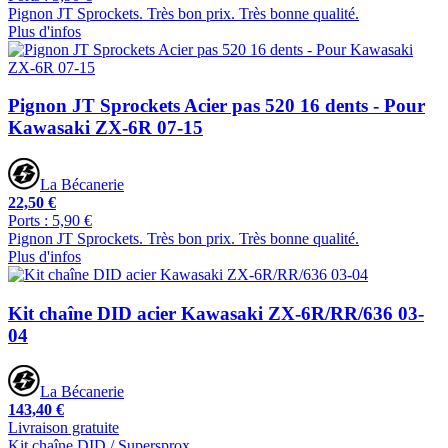
Pignon JT Sprockets. Très bon prix. Très bonne qualité.
Plus d'infos
Pignon JT Sprockets Acier pas 520 16 dents - Pour
Kawasaki ZX-6R 07-15
La Bécanerie
22,50 €
Ports : 5,90 €
Pignon JT Sprockets. Très bon prix. Très bonne qualité.
Plus d'infos
Kit chaîne DID acier Kawasaki ZX-6R/RR/636 03-
04
La Bécanerie
143,40 €
Livraison gratuite
Kit chaîne DID / Supersprox.