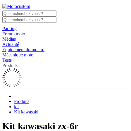
Parking
Forum moto
Médias
Actualité
Equipement du motard
Mécanique moto
Tests
Produits
Produits
kit
Kit kawasaki
Kit kawasaki zx-6r