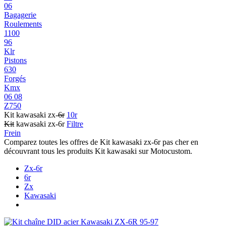
06
Bagagerie
Roulements
1100
96
Klr
Pistons
630
Forgés
Kmx
06 08
Z750
Kit kawasaki zx-
6r
10r
Kit
kawasaki zx-6r
Filtre
Frein
Comparez toutes les offres de Kit kawasaki zx-6r pas cher en
découvrant tous les produits Kit kawasaki sur Motocustom.
Zx-6r
6r
Zx
Kawasaki