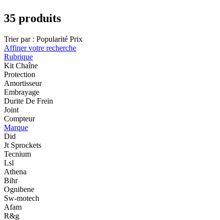
35 produits
Trier par :
Popularité
Prix
Affiner votre recherche
Rubrique
Kit Chaîne
Protection
Amortisseur
Embrayage
Durite De Frein
Joint
Compteur
Marque
Did
Jt Sprockets
Tecnium
Lsl
Athena
Bihr
Ognibene
Sw-motech
Afam
R&g