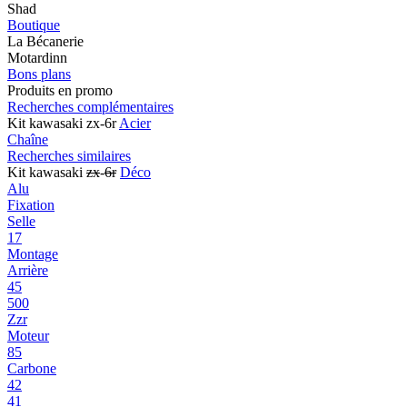
Shad
Boutique
La Bécanerie
Motardinn
Bons plans
Produits en promo
Recherches complémentaires
Kit kawasaki zx-6r
Acier
Chaîne
Recherches similaires
Kit kawasaki
zx
-
6r
Déco
Alu
Fixation
Selle
17
Montage
Arrière
45
500
Zzr
Moteur
85
Carbone
42
41