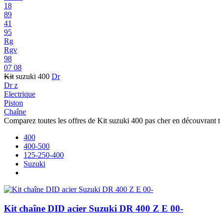
18
89
41
95
Rg
Rgv
98
07 08
Kit
suzuki 400
Dr
Dr z
Electrique
Piston
Chaîne
Comparez toutes les offres de Kit suzuki 400 pas cher en découvrant 
400
400-500
125-250-400
Suzuki
Kit chaîne DID acier Suzuki DR 400 Z E 00-