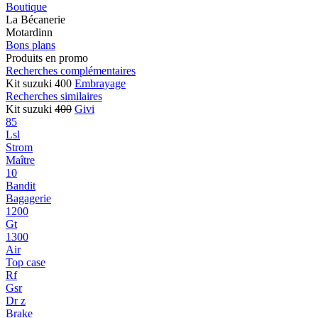
Boutique
La Bécanerie
Motardinn
Bons plans
Produits en promo
Recherches complémentaires
Kit suzuki 400
Embrayage
Recherches similaires
Kit suzuki
400
Givi
85
Lsl
Strom
Maître
10
Bandit
Bagagerie
1200
Gt
1300
Air
Top case
Rf
Gsr
Dr z
Brake