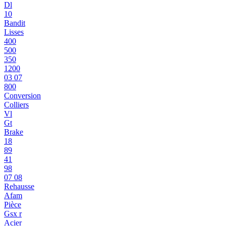
Dl
10
Bandit
Lisses
400
500
350
1200
03 07
800
Conversion
Colliers
Vl
Gt
Brake
18
89
41
98
07 08
Rehausse
Afam
Pièce
Gsx r
Acier