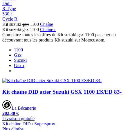
Did r
R Type
530 r
Cycle R
Kit suzuki
gsx
1100
Chaîne
Kit
suzuki
gsx 1100
Chaîne r
Comparez toutes les offres de Kit suzuki gsx 1100 pas cher en
découvrant tous les produits Kit suzuki sur Motocustom.
1100
Gsx
Suzuki
Gsx-r
Kit chaîne DID acier Suzuki GSX 1100 ES/ED 83-
La Bécanerie
202,30 €
Livraison gratuite
Kit chaîne DID / Supersprox.
Plus d'infos