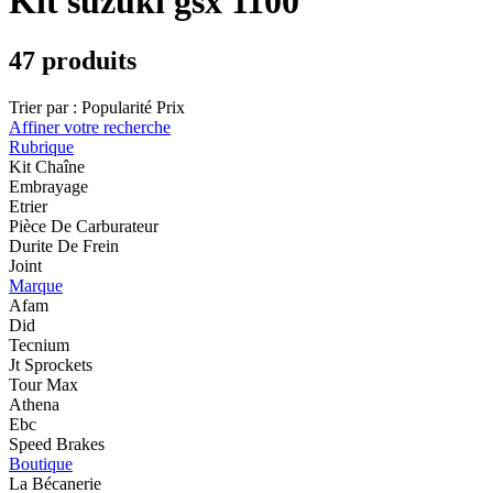
Kit suzuki gsx 1100
47 produits
Trier par :
Popularité
Prix
Affiner votre recherche
Rubrique
Kit Chaîne
Embrayage
Etrier
Pièce De Carburateur
Durite De Frein
Joint
Marque
Afam
Did
Tecnium
Jt Sprockets
Tour Max
Athena
Ebc
Speed Brakes
Boutique
La Bécanerie