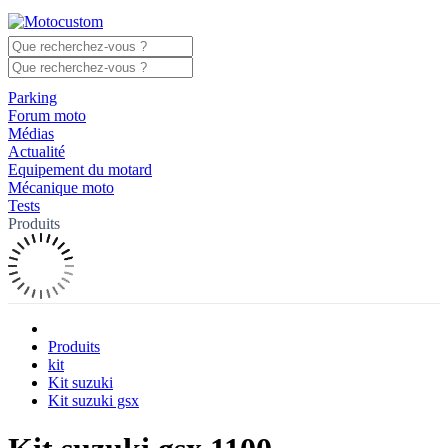
Parking
Forum moto
Médias
Actualité
Equipement du motard
Mécanique moto
Tests
Produits
Produits
kit
Kit suzuki
Kit suzuki gsx