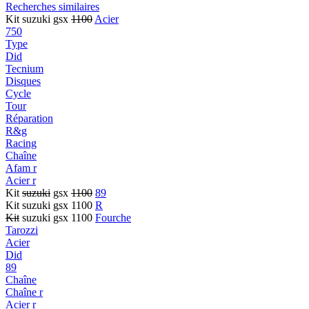
Recherches similaires
Kit suzuki gsx
1100
Acier
750
Type
Did
Tecnium
Disques
Cycle
Tour
Réparation
R&g
Racing
Chaîne
Afam r
Acier r
Kit
suzuki
gsx
1100
89
Kit suzuki gsx 1100
R
Kit
suzuki gsx 1100
Fourche
Tarozzi
Acier
Did
89
Chaîne
Chaîne r
Acier r