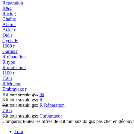
Réparation
R&g
Racing
Chaîne
Afam r
Acier r
Did r
Cycle R
1000 r
Garnis r
R réparation
R type
R protection
1100 r
750 r
R Moteur
Embrayage r
Kit
tour
suzuki
gsx
89
Kit tour suzuki gsx
R
Kit
tour suzuki gsx
R Réparation
750 r
Kit tour suzuki
gsx
Carburateur
Comparez toutes les offres de Kit tour suzuki gsx pas cher en découvr
Tour