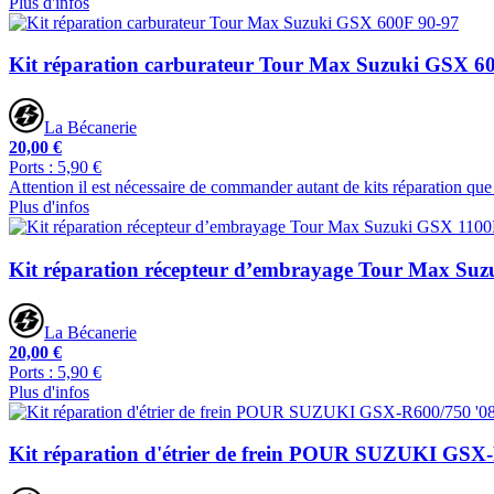
Plus d'infos
Kit réparation carburateur Tour Max Suzuki GSX 6
La Bécanerie
20,00 €
Ports : 5,90 €
Attention il est nécessaire de commander autant de kits réparation que
Plus d'infos
Kit réparation récepteur d’embrayage Tour Max Su
La Bécanerie
20,00 €
Ports : 5,90 €
Plus d'infos
Kit réparation d'étrier de frein POUR SUZUKI GSX-