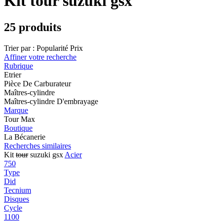
Kit tour suzuki gsx
25 produits
Trier par :
Popularité
Prix
Affiner votre recherche
Rubrique
Etrier
Pièce De Carburateur
Maîtres-cylindre
Maîtres-cylindre D'embrayage
Marque
Tour Max
Boutique
La Bécanerie
Recherches similaires
Kit
tour
suzuki gsx
Acier
750
Type
Did
Tecnium
Disques
Cycle
1100