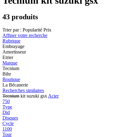
Tecnium kit suzuki gsx
43 produits
Trier par :
Popularité
Prix
Affiner votre recherche
Rubrique
Embrayage
Amortisseur
Etrier
Marque
Tecnium
Bihr
Boutique
La Bécanerie
Recherches similaires
Tecnium
kit suzuki gsx
Acier
750
Type
Did
Disques
Cycle
1100
Tour