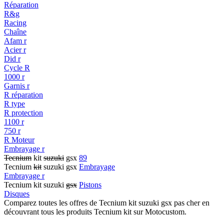
Réparation
R&g
Racing
Chaîne
Afam r
Acier r
Did r
Cycle R
1000 r
Garnis r
R réparation
R type
R protection
1100 r
750 r
R Moteur
Embrayage r
Tecnium
kit
suzuki
gsx
89
Tecnium
kit
suzuki gsx
Embrayage
Embrayage r
Tecnium kit suzuki
gsx
Pistons
Disques
Comparez toutes les offres de Tecnium kit suzuki gsx pas cher en
découvrant tous les produits Tecnium kit sur Motocustom.