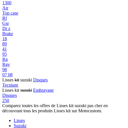
1300
Air
Top case
Rf
Gsr
Dr z
Brake
18
89
41
95
Rg
Rgv
98
07 08
Lisses
kit
suzuki
Disques
Tecnium
Lisses kit
suzuki
Embrayage
Disques
250
Comparez toutes les offres de Lisses kit suzuki pas cher en
découvrant tous les produits Lisses kit sur Motocustom.
Lisses
Suzuki