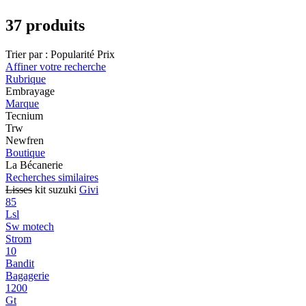
37 produits
Trier par :
Popularité
Prix
Affiner votre recherche
Rubrique
Embrayage
Marque
Tecnium
Trw
Newfren
Boutique
La Bécanerie
Recherches similaires
Lisses
kit suzuki
Givi
85
Lsl
Sw motech
Strom
10
Bandit
Bagagerie
1200
Gt