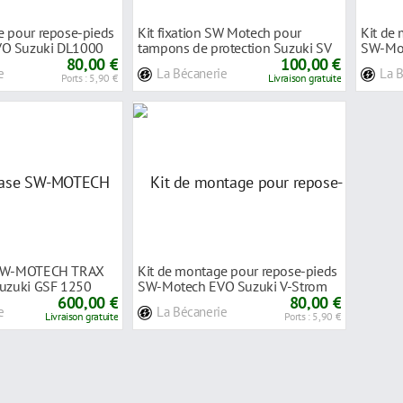
e pour repose-pieds
Kit fixation SW Motech pour
Kit de
O Suzuki DL1000
tampons de protection Suzuki SV
SW-Mot
80,00 €
650 X 18-2
100,00 €
1050 2
e
La Bécanerie
La 
Ports : 5,90 €
Livraison gratuite
 SW-MOTECH TRAX
Kit de montage pour repose-pieds
Suzuki GSF 1250
SW-Motech EVO Suzuki V-Strom
600,00 €
1050 20-
80,00 €
e
La Bécanerie
Livraison gratuite
Ports : 5,90 €