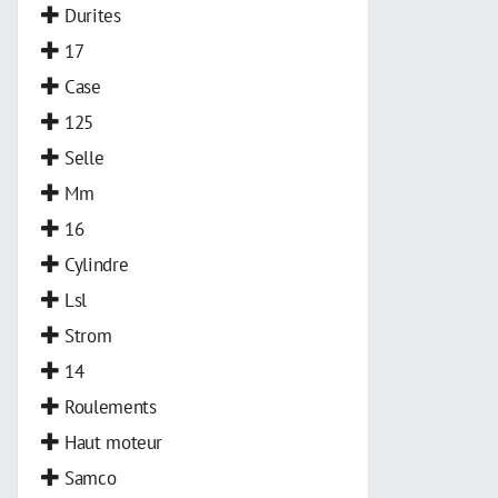
Durites
17
Case
125
Selle
Mm
16
Cylindre
Lsl
Strom
14
Roulements
Haut moteur
Samco