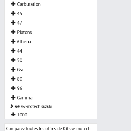
Carburation
45
47
Pistons
Athena
44
50
Gsr
80
96
Gamma
Kit
sw-motech suzuki
1000
Comparez toutes les offres de Kit sw-motech