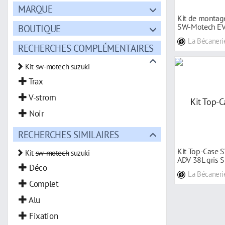
MARQUE
Kit de montag
SW-Motech EV
BOUTIQUE
V-Strom 0
La Bécaneri
RECHERCHES COMPLÉMENTAIRES
Kit sw-motech suzuki
Trax
V-strom
Noir
RECHERCHES SIMILAIRES
Kit Top-Case
Kit
sw
-
motech
suzuki
ADV 38L gris 
Déco
Bandit 07-15
La Bécaneri
Complet
Alu
Fixation