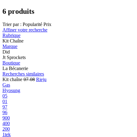
6 produits
Trier par :
Popularité
Prix
Affiner votre recherche
Rubrique
Kit Chaîne
Marque
Did
Jt Sprockets
Boutique
La Bécanerie
Recherches similaires
Kit chaîne
07
-
08
Rieju
Gas
Hyosung
05
01
97
96
900
400
200
1tek