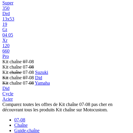
Super
350
Drd
13x53
19
Gt
04 05
Xr
120
660
Pro
Kit chaîne
07
-08
Kit chaîne 07-
08
Kit
chaîne
07-08
Suzuki
Kit
chaîne
07
-08
Did
Kit
chaîne 07-
08
Yamaha
Did
Cycle
Acier
Comparez toutes les offres de Kit chaîne 07-08 pas cher en
découvrant tous les produits Kit chaîne sur Motocustom.
07-08
Chaîne
Guide-chaîne